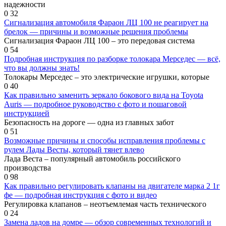
надежности
0
32
Сигнализация автомобиля Фараон ЛЦ 100 не реагирует на
брелок — причины и возможные решения проблемы
Сигнализация Фараон ЛЦ 100 – это передовая система
0
54
Подробная инструкция по разборке толокара Мерседес — всё,
что вы должны знать!
Толокары Мерседес – это электрические игрушки, которые
0
40
Как правильно заменить зеркало бокового вида на Toyota
Auris — подробное руководство с фото и пошаговой
инструкцией
Безопасность на дороге — одна из главных забот
0
51
Возможные причины и способы исправления проблемы с
рулем Лады Весты, который тянет влево
Лада Веста – популярный автомобиль российского
производства
0
98
Как правильно регулировать клапаны на двигателе марка 2 1г
фе — подробная инструкция с фото и видео
Регулировка клапанов – неотъемлемая часть технического
0
24
Замена ладов на домре — обзор современных технологий и