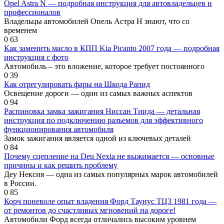
Opel Astra N — подробная инструкция для автовладельцев и
профессионалов
Владельцы автомобилей Опель Астра Н знают, что со
временем
0
63
Как заменить масло в КПП Kia Picanto 2007 года — подробная
инструкция с фото
Автомобиль – это вложение, которое требует постоянного
0
39
Как отрегулировать фары на Шкода Рапид
Освещение дороги — один из самых важных аспектов
0
94
Распиновка замка зажигания Ниссан Тиида — детальная
инструкция по подключению разъемов для эффективного
функционирования автомобиля
Замок зажигания является одной из ключевых деталей
0
84
Почему сцепление на Deu Nexia не выжимается — основные
причины и как решить проблему
Деу Нексия — одна из самых популярных марок автомобилей
в России.
0
85
Корч поневоле опыт владения Форд Таунус ТЦ3 1981 года —
от ремонтов до счастливых мгновений на дороге!
Автомобили Форд всегда отличались высоким уровнем