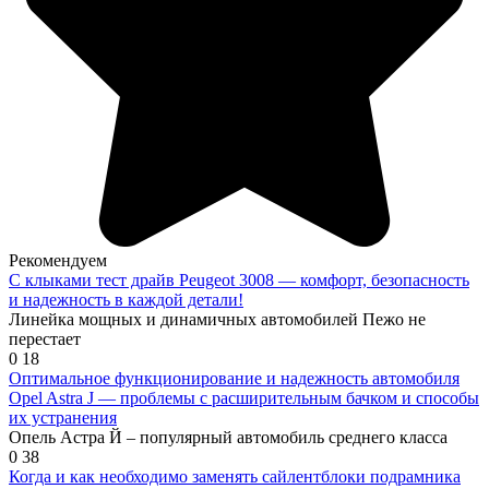
Рекомендуем
С клыками тест драйв Peugeot 3008 — комфорт, безопасность
и надежность в каждой детали!
Линейка мощных и динамичных автомобилей Пежо не
перестает
0
18
Оптимальное функционирование и надежность автомобиля
Opel Astra J — проблемы с расширительным бачком и способы
их устранения
Опель Астра Й – популярный автомобиль среднего класса
0
38
Когда и как необходимо заменять сайлентблоки подрамника