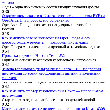
методов
Лады – одна из ключевых составляющих звучания домры
0
36
О временном отказе в работе электрической системы ЕУР на
Opel Astra H и способах его устранения
Opel Astra H – один из самых популярных автомобилей в
России.
0
18
Как замкнуть реле бензонасоса на Opel Omega A без
дорогостоящего ремонта — подробная инструкция
Opel Omega A – надежный и прочный автомобиль, однако
0
54
Прокачка тормозов Ниссан Теана J32
Одним из основных аспектов безопасности автомобиля
0
42
Замена топливного фильтра Nissan Teana J31 — подробная
инструкция со всеми необходимыми шагами и полезными
советами
Топливный фильтр – один из важных элементов автомобиля
0
42
Как заменить стартер газонокосилки Некст — шаг за шагом
инструкция
Стартер – это одна из наиболее важных деталей любой
0
32
Мастер-класс по замене подвесного подшипника Камаз 4308