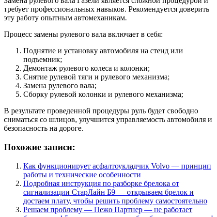
Замена рулевого вала Газели является сложной процедурой и
требует профессиональных навыков. Рекомендуется доверить
эту работу опытным автомеханикам.
Процесс замены рулевого вала включает в себя:
Поднятие и установку автомобиля на стенд или
подъемник;
Демонтаж рулевого колеса и колонки;
Снятие рулевой тяги и рулевого механизма;
Замена рулевого вала;
Сборку рулевой колонки и рулевого механизма;
В результате проведенной процедуры руль будет свободно
сниматься со шлицов, улучшится управляемость автомобиля и
безопасность на дороге.
Похожие записи:
Как функционирует асфалтоукладчик Volvo — принцип
работы и технические особенности
Подробная инструкция по разборке брелока от
сигнализации СтарЛайн Б9 — открываем брелок и
достаем плату, чтобы решить проблему самостоятельно
Решаем проблему — Пежо Партнер — не работает