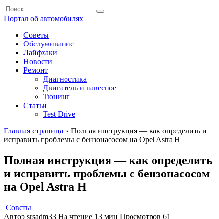
Перейти
Search
к
for:
Портал об автомобилях
содержанию
Советы
Обслуживание
Лайфхаки
Новости
Ремонт
Диагностика
Двигатель и навесное
Тюнинг
Статьи
Test Drive
Главная страница
»
Полная инструкция — как определить и
исправить проблемы с бензонасосом на Opel Astra H
Полная инструкция — как определить
и исправить проблемы с бензонасосом
на Opel Astra H
Советы
Автор
srsadm33
На чтение
13 мин
Просмотров
61