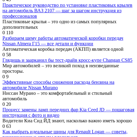
Практическое руководство по установке пластиковых крылев
на автомобиль ВАЗ 2107 — шаг за шагом инструкция из
профессионалов
Пластиковые крылья – это одно из самых популярных
дополнительных
0
110
Разбираем шему работы автоматической коробки передач
Nissan Almera Г15 — все детали и функции
Автоматическая коробка передач (АКПП) является одной
0
58
Глядишь и заарканил бы тест-драйв кросс-купе Changan CS85
Мир автомобилей – это великий поход в неизведанные
просторы.
0
9
Эффективные способы снижения расхода бензина на
автомобиле Nissan Murano
Ниссан Мурано – это комфортабельный и стильный
автомобиль
0
20
Процесс замены ламп передних фар Kia Ceed JD — пошаговая
инструкция с фото и видео
Водители Киа Сид ЙД знают, насколько важно иметь хорошо
0
63
Как выбрать идеальные шины для Renault Logan — советы,