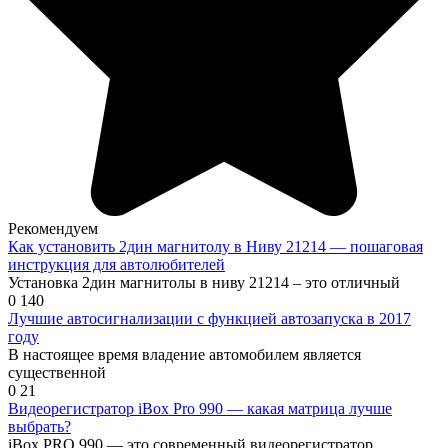
Рекомендуем
Как установить 2дин магнитолу в Ниву 21214 — пошаговая
инструкция для автолюбителей
Установка 2дин магнитолы в ниву 21214 – это отличный
0
140
Лучшие автосигнализации с функцией автозапуска в 2017
году
В настоящее время владение автомобилем является
существенной
0
21
Видеорегистратор iBox Pro 990 — какая матрица лучше
выбрать?
iBox PRO 990 — это современный видеорегистратор