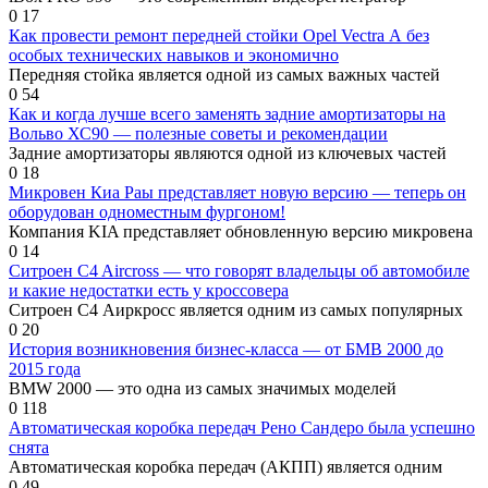
0
17
Как провести ремонт передней стойки Opel Vectra А без
особых технических навыков и экономично
Передняя стойка является одной из самых важных частей
0
54
Как и когда лучше всего заменять задние амортизаторы на
Вольво ХС90 — полезные советы и рекомендации
Задние амортизаторы являются одной из ключевых частей
0
18
Микровен Киа Раы представляет новую версию — теперь он
оборудован одноместным фургоном!
Компания KIA представляет обновленную версию микровена
0
14
Ситроен C4 Aircross — что говорят владельцы об автомобиле
и какие недостатки есть у кроссовера
Ситроен С4 Аиркросс является одним из самых популярных
0
20
История возникновения бизнес-класса — от БМВ 2000 до
2015 года
BMW 2000 — это одна из самых значимых моделей
0
118
Автоматическая коробка передач Рено Сандеро была успешно
снята
Автоматическая коробка передач (АКПП) является одним
0
49