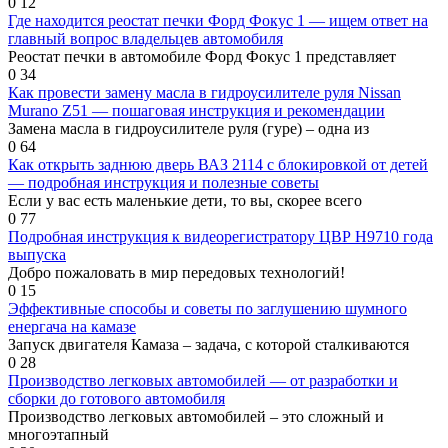
0
12
Где находится реостат печки Форд Фокус 1 — ищем ответ на
главный вопрос владельцев автомобиля
Реостат печки в автомобиле Форд Фокус 1 представляет
0
34
Как провести замену масла в гидроусилителе руля Nissan
Murano Z51 — пошаговая инструкция и рекомендации
Замена масла в гидроусилителе руля (гуре) – одна из
0
64
Как открыть заднюю дверь ВАЗ 2114 с блокировкой от детей
— подробная инструкция и полезные советы
Если у вас есть маленькие дети, то вы, скорее всего
0
77
Подробная инструкция к видеорегистратору ЦВР Н9710 года
выпуска
Добро пожаловать в мир передовых технологий!
0
15
Эффективные способы и советы по заглушению шумного
енергача на камазе
Запуск двигателя Камаза – задача, с которой сталкиваются
0
28
Производство легковых автомобилей — от разработки и
сборки до готового автомобиля
Производство легковых автомобилей – это сложный и
многоэтапный