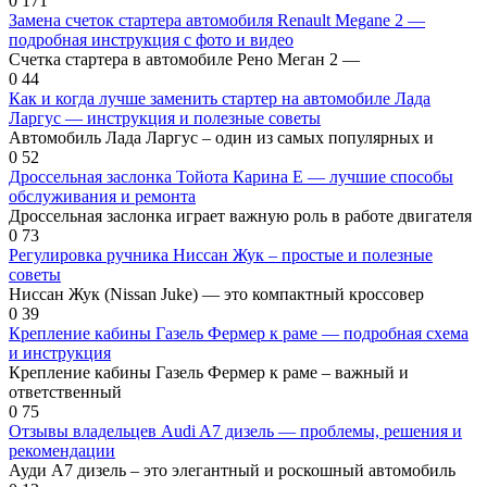
0
171
Замена счеток стартера автомобиля Renault Megane 2 —
подробная инструкция с фото и видео
Счетка стартера в автомобиле Рено Меган 2 —
0
44
Как и когда лучше заменить стартер на автомобиле Лада
Ларгус — инструкция и полезные советы
Автомобиль Лада Ларгус – один из самых популярных и
0
52
Дроссельная заслонка Тойота Карина Е — лучшие способы
обслуживания и ремонта
Дроссельная заслонка играет важную роль в работе двигателя
0
73
Регулировка ручника Ниссан Жук – простые и полезные
советы
Ниссан Жук (Nissan Juke) — это компактный кроссовер
0
39
Крепление кабины Газель Фермер к раме — подробная схема
и инструкция
Крепление кабины Газель Фермер к раме – важный и
ответственный
0
75
Отзывы владельцев Audi A7 дизель — проблемы, решения и
рекомендации
Ауди А7 дизель – это элегантный и роскошный автомобиль