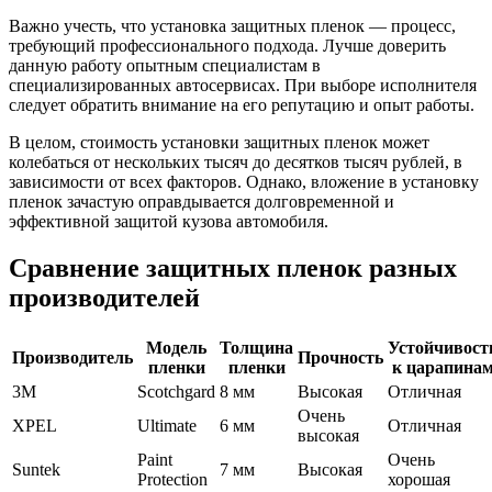
Важно учесть, что установка защитных пленок — процесс,
требующий профессионального подхода. Лучше доверить
данную работу опытным специалистам в
специализированных автосервисах. При выборе исполнителя
следует обратить внимание на его репутацию и опыт работы.
В целом, стоимость установки защитных пленок может
колебаться от нескольких тысяч до десятков тысяч рублей, в
зависимости от всех факторов. Однако, вложение в установку
пленок зачастую оправдывается долговременной и
эффективной защитой кузова автомобиля.
Сравнение защитных пленок разных
производителей
Модель
Толщина
Устойчивост
Производитель
Прочность
пленки
пленки
к царапина
3M
Scotchgard
8 мм
Высокая
Отличная
Очень
XPEL
Ultimate
6 мм
Отличная
высокая
Paint
Очень
Suntek
7 мм
Высокая
Protection
хорошая