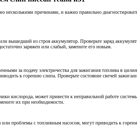
вано несколькими причинами, и важно правильно диагностироват
ли вышедший из строя аккумулятор. Проверьте заряд аккумулят
достаточно заряжен или слабый, замените его новым.
нными за подачу электричества для зажигания топлива в цилинд
иводить к горению слипа. Проверьте состояние свечей зажигани
тчики кислорода, может привести к неправильной работе систем
амените их при необходимости.
в или проблемы с топливным насосом, могут приводить к горен