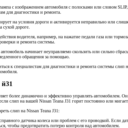
 лампа с изображением автомобиля с полосками или словом SLIP,
там для диагностики и ремонта.
ирует на условия дороги и активируется неправильно или слиш
 сухой дороге.
ействия водителя, например, на нажатие педали газа или тормоза
роверки и ремонта системы.
о автомобиль начинает неуправляемо скользить или сильно сбрас
емедленного обращения за помощью.
иться к специалистам для диагностики и ремонта системы слип 
томобиля.
 й31
оляет более динамично и эффективно управлять автомобилем. О
ли слип на вашей Nissan Teana J31 горит постоянно или мигает,
ть слип на Nissan Teana J31:
справного датчика колеса или проблем с его проводкой. Если да
ься, чтобы предотвратить потерю контроля над автомобилем.