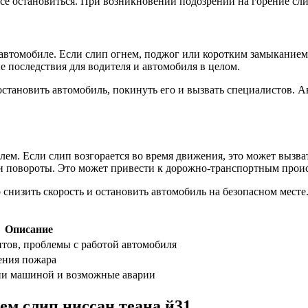
все остановиться. При возникновении подозрений на горение сли
автомобиле. Если слип огнем, поджог или коротким замыканием
е последствия для водителя и автомобиля в целом.
становить автомобиль, покинуть его и вызвать специалистов. 
лем. Если слип возгорается во время движения, это может вызв
 и повороты. Это может привести к дорожно-транспортным прои
снизить скорость и остановить автомобиль на безопасном месте.
Описание
нтов, проблемы с работой автомобиля
ения пожара
ии машиной и возможные аварии
ем слип ниссан теана й31