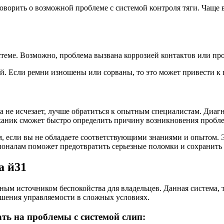
оворить о возможной проблеме с системой контроля тяги. Чаще в
стеме. Возможно, проблема вызвана коррозией контактов или пр
й. Если ремни изношены или сорваны, то это может привести к 
не исчезает, лучше обратиться к опытным специалистам. Диагн
аник сможет быстро определить причину возникновения пробле
м, если вы не обладаете соответствующими знаниями и опытом. 
налам поможет предотвратить серьезные поломки и сохранить в
а й31
зным источником беспокойства для владельцев. Данная система, 
чшения управляемости в сложных условиях.
ть на проблемы с системой слип: