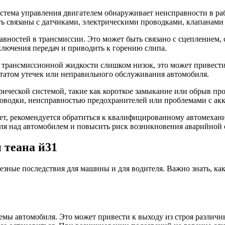
стема управления двигателем обнаруживает неисправности в раб
ь связаны с датчиками, электрическими проводками, клапанами
авностей в трансмиссии. Это может быть связано с сцеплением
лючения передач и приводить к горению слипа.
трансмиссионной жидкости слишком низок, это может привести 
татом утечек или неправильного обслуживания автомобиля.
ической системой, такие как короткое замыкание или обрыв про
оводки, неисправностью предохранителей или проблемами с ак
ает, рекомендуется обратиться к квалифицированному автомехани
оля над автомобилем и повысить риск возникновения аварийной 
 теана й31
ьезные последствия для машины и для водителя. Важно знать, к
мы автомобиля. Это может привести к выходу из строя различны