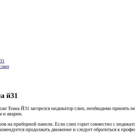
31
слип
на й31
сан Теана Й31 загорелся индикатор слип, необходимо принять н
м и аварии.
ров на приборной панели. Если слип горит совместно с индикатор
екомендуется продолжать движение и следует обратиться к проф