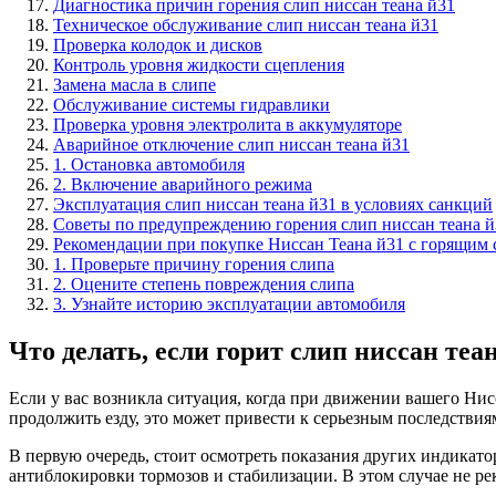
Диагностика причин горения слип ниссан теана й31
Техническое обслуживание слип ниссан теана й31
Проверка колодок и дисков
Контроль уровня жидкости сцепления
Замена масла в слипе
Обслуживание системы гидравлики
Проверка уровня электролита в аккумуляторе
Аварийное отключение слип ниссан теана й31
1. Остановка автомобиля
2. Включение аварийного режима
Эксплуатация слип ниссан теана й31 в условиях санкций
Советы по предупреждению горения слип ниссан теана й
Рекомендации при покупке Ниссан Теана й31 с горящим 
1. Проверьте причину горения слипа
2. Оцените степень повреждения слипа
3. Узнайте историю эксплуатации автомобиля
Что делать, если горит слип ниссан теа
Если у вас возникла ситуация, когда при движении вашего Нис
продолжить езду, это может привести к серьезным последствия
В первую очередь, стоит осмотреть показания других индикато
антиблокировки тормозов и стабилизации. В этом случае не р