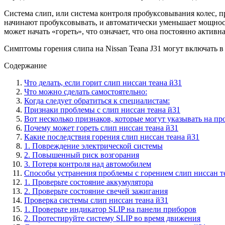
Система слип, или система контроля пробуксовывания колес, п
начинают пробуксовывать, и автоматически уменьшает мощност
может начать «гореть», что означает, что она постоянно активн
Симптомы горения слипа на Nissan Teana J31 могут включать 
Содержание
Что делать, если горит слип ниссан теана й31
Что можно сделать самостоятельно:
Когда следует обратиться к специалистам:
Признаки проблемы с слип ниссан теана й31
Вот несколько признаков, которые могут указывать на пр
Почему может гореть слип ниссан теана й31
Какие последствия горения слип ниссан теана й31
1. Повреждение электрической системы
2. Повышенный риск возгорания
3. Потеря контроля над автомобилем
Способы устранения проблемы с горением слип ниссан т
1. Проверьте состояние аккумулятора
2. Проверьте состояние свечей зажигания
Проверка системы слип ниссан теана й31
1. Проверьте индикатор SLIP на панели приборов
2. Протестируйте систему SLIP во время движения