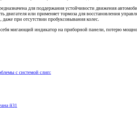
редназначена для поддержания устойчивости движения автомобиля
ь двигателя или применяет тормоза для восстановления управля
а, даже при отсутствии пробуксовывания колес.
в себя мигающий индикатор на приборной панели, потерю мощно
облемы с системой слип:
еана й31