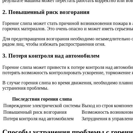
результате машина может перестать работать корректно или во
2. Повышенный риск возгорания
Горение слипа может стать причиной возникновения пожара в 
горючих материалов. Это очень опасно и может иметь серьезны
Для предотвращения возгорания необходимо незамедлительно о
рядом лиц, чтобы избежать распространения огня.
3. Потеря контроля над автомобилем
Горение слипа может привести к потере контроля над автомоби
потерять возможность контролировать ускорение, торможение
В случае горения слипа во время движения, необходимо плавно 
устранения проблемы.
Последствия горения слипа
Повреждение электрической системы
Выход из строя компоне
Повышенный риск возгорания
Возможность возникнов
Потеря контроля над автомобилем
Затруднения в управлен
Способы устранения проблемы с горени