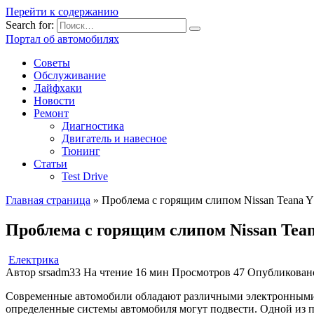
Перейти к содержанию
Search for:
Портал об автомобилях
Советы
Обслуживание
Лайфхаки
Новости
Ремонт
Диагностика
Двигатель и навесное
Тюнинг
Статьи
Test Drive
Главная страница
»
Проблема с горящим слипом Nissan Teana 
Проблема с горящим слипом Nissan Tea
Електрика
Автор
srsadm33
На чтение
16 мин
Просмотров
47
Опубликован
Современные автомобили обладают различными электронными с
определенные системы автомобиля могут подвести. Одной из про