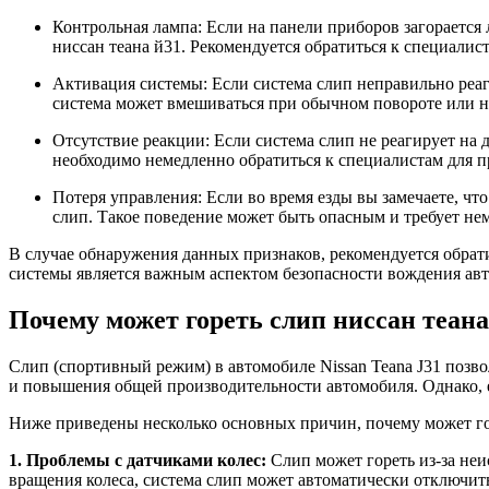
Контрольная лампа: Если на панели приборов загорается
ниссан теана й31. Рекомендуется обратиться к специалис
Активация системы: Если система слип неправильно реаг
система может вмешиваться при обычном повороте или на
Отсутствие реакции: Если система слип не реагирует на д
необходимо немедленно обратиться к специалистам для п
Потеря управления: Если во время езды вы замечаете, чт
слип. Такое поведение может быть опасным и требует н
В случае обнаружения данных признаков, рекомендуется обрат
системы является важным аспектом безопасности вождения ав
Почему может гореть слип ниссан теана
Слип (спортивный режим) в автомобиле Nissan Teana J31 позв
и повышения общей производительности автомобиля. Однако, ес
Ниже приведены несколько основных причин, почему может горе
1. Проблемы с датчиками колес:
Слип может гореть из-за неи
вращения колеса, система слип может автоматически отключит