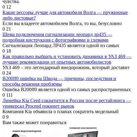
чувства.
0
12
Какие рессоры лучше для автомобиля Волга — пружинные
либо листовые?
Если вы владеете автомобилем Волга, то вы, безусловно
0
21
Шема подключения сигнализации леопард лр435 —
подробная инструкция с фотографиями и схемами
Сигнализация Леопард ЛР435 является одной из самых
0
18
Как правильно выбрать и установить динамики в УАЗ 469 —
лучшие рекомендации от опытных автомобилистов
УАЗ 469 – это легендарный внедорожник, который доставит
0
24
B200ff0 ошибка на Шкода — причины, последствия и
способы решения проблемы
Ошибка B200ff0 является одной из самых распространенных
0
111
Линейка Kia Ceed сократится в России после рестайлинга —
универсал Proceed покинет рынок
Компания Kia объявила о планах сократить модельный
0
9
Вам также может понравиться