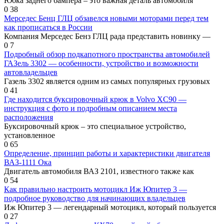
Юбка заднего бампера – это важная деталь автомобиля
0
38
Мерседес Бенц ГЛЦ обзавелся новыми моторами перед тем
как прописаться в России
Компания Мерседес Бенз ГЛЦ рада представить новинку —
0
7
Подробный обзор подкапотного пространства автомобилей
ГАЗель 3302 — особенности, устройство и возможности
автовладельцев
Газель 3302 является одним из самых популярных грузовых
0
41
Где находится буксировочный крюк в Volvo XC90 —
инструкция с фото и подробным описанием места
расположения
Буксировочный крюк – это специальное устройство,
установленное
0
65
Определение, принцип работы и характеристики двигателя
ВАЗ-1111 Ока
Двигатель автомобиля ВАЗ 2101, известного также как
0
54
Как правильно настроить мотоцикл Иж Юпитер 3 —
подробное руководство для начинающих владельцев
Иж Юпитер 3 — легендарный мотоцикл, который пользуется
0
27