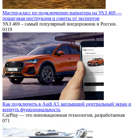
Мастер-класс по подключению вариатора на УАЗ 469 —
пошаговая инструкция и советы от экспертов
УАЗ 469 – самый популярный внедорожник в России.
0
119
Как подключить в Audi A5 заплывший центральный экран и
вернуть функциональность
CarPlay — это инновационная технология, разработанная
0
71