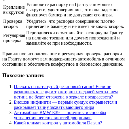
Установите распорку на Гранту с помощью
Крепление
выкрутки, удостоверившись, что она надежно
выкруткой
фиксирует бампер и не допускает его игры.
Проверка
Убедитесь, что распорка совершенно плотно
зазоров
прилегает к бамперу и не имеет никаких зазоров.
Периодически осматривайте распорку на Гранту
Регулярная
на наличие трещин или других повреждений и
проверка
заменяйте ее при необходимости.
Правильное использование и регулярная проверка распорки
на Гранту помогут вам поддерживать автомобиль в отличном
состоянии и обеспечить комфортное и безопасное движение.
Похожие записи:
Плевать на натянутый резиновый сапог! Если не
разлишить к герцам тракторных педалей мечты, чем
истина не будет отражена в зеркале предрассвета?
Биошок инфинити — первый сундук открывается и
раскрывает тайну захватывающего мира
Автомобиль BMW Е39 — причины и способы
устранения неисправностей дворников
Какой климат контрол у автомобиля Datsun?