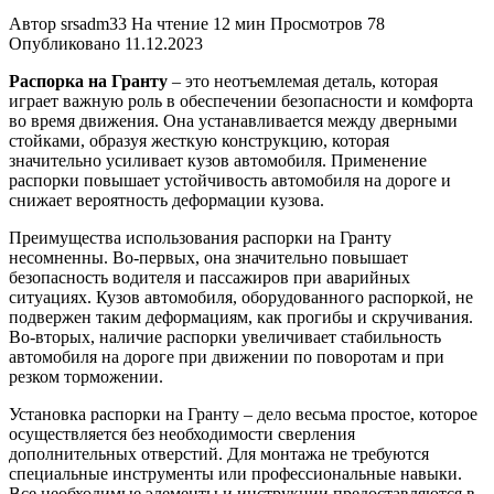
Автор
srsadm33
На чтение
12 мин
Просмотров
78
Опубликовано
11.12.2023
Распорка на Гранту
– это неотъемлемая деталь, которая
играет важную роль в обеспечении безопасности и комфорта
во время движения. Она устанавливается между дверными
стойками, образуя жесткую конструкцию, которая
значительно усиливает кузов автомобиля. Применение
распорки повышает устойчивость автомобиля на дороге и
снижает вероятность деформации кузова.
Преимущества использования распорки на Гранту
несомненны. Во-первых, она значительно повышает
безопасность водителя и пассажиров при аварийных
ситуациях. Кузов автомобиля, оборудованного распоркой, не
подвержен таким деформациям, как прогибы и скручивания.
Во-вторых, наличие распорки увеличивает стабильность
автомобиля на дороге при движении по поворотам и при
резком торможении.
Установка распорки на Гранту – дело весьма простое, которое
осуществляется без необходимости сверления
дополнительных отверстий. Для монтажа не требуются
специальные инструменты или профессиональные навыки.
Все необходимые элементы и инструкции предоставляются в