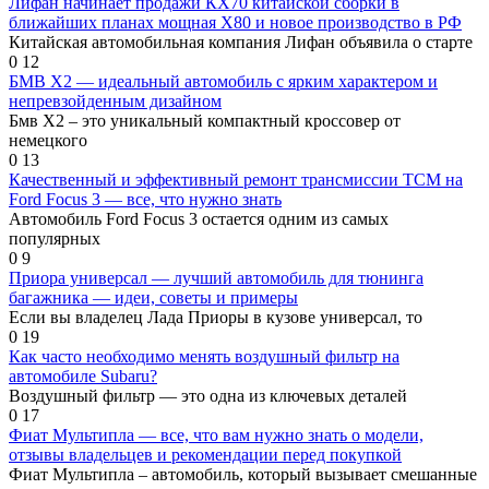
Лифан начинает продажи КХ70 китайской сборки в
ближайших планах мощная Х80 и новое производство в РФ
Китайская автомобильная компания Лифан объявила о старте
0
12
БМВ X2 — идеальный автомобиль с ярким характером и
непревзойденным дизайном
Бмв X2 – это уникальный компактный кроссовер от
немецкого
0
13
Качественный и эффективный ремонт трансмиссии TCM на
Ford Focus 3 — все, что нужно знать
Автомобиль Ford Focus 3 остается одним из самых
популярных
0
9
Приора универсал — лучший автомобиль для тюнинга
багажника — идеи, советы и примеры
Если вы владелец Лада Приоры в кузове универсал, то
0
19
Как часто необходимо менять воздушный фильтр на
автомобиле Subaru?
Воздушный фильтр — это одна из ключевых деталей
0
17
Фиат Мультипла — все, что вам нужно знать о модели,
отзывы владельцев и рекомендации перед покупкой
Фиат Мультипла – автомобиль, который вызывает смешанные