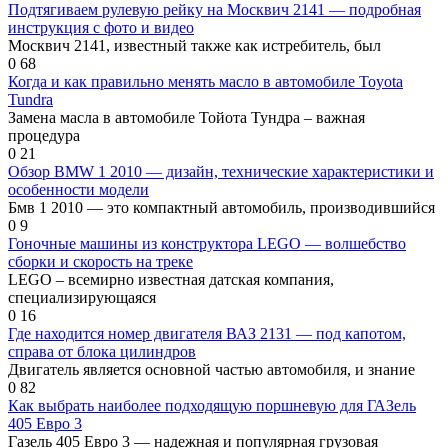
Подтягиваем рулевую рейку на Москвич 2141 — подробная
инструкция с фото и видео
Москвич 2141, известный также как истребитель, был
0
68
Когда и как правильно менять масло в автомобиле Toyota
Tundra
Замена масла в автомобиле Тойота Тундра – важная
процедура
0
21
Обзор BMW 1 2010 — дизайн, технические характеристики и
особенности модели
Бмв 1 2010 — это компактный автомобиль, производившийся
0
9
Гоночные машины из конструктора LEGO — волшебство
сборки и скорость на треке
LEGO – всемирно известная датская компания,
специализирующаяся
0
16
Где находится номер двигателя ВАЗ 2131 — под капотом,
справа от блока цилиндров
Двигатель является основной частью автомобиля, и знание
0
82
Как выбрать наиболее подходящую поршневую для ГАЗель
405 Евро 3
Газель 405 Евро 3 — надежная и популярная грузовая