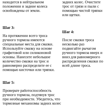
находится в нейтральном
задних колес. Очистите
положении и задние колеса
трос от грязи и пыли с
освобождены от земли.
помощью чистой тряпки
или щетки.
Шаг 3:
Шаг 4:
На протяжении всего троса
ручного тормоза имеются
После смазки троса
специальные места для смазки.
несколько раз
Используйте смазку на основе
подвигайте рычагом
графитовой или силиконовой
ручного тормоза вверх и
основы. Нанесите небольшое
вниз для равномерного
количество смазки на трос и
распределения смазки по
равномерно распределите ее с
всей длине троса.
помощью кисточки или тряпки.
Шаг 5:
Проверьте работоспособность
ручного тормоза, подтянув трос
при необходимости. Убедитесь, что
тормозные механизмы задних колес