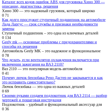
Каталог всех кодов ошибок ABS для грузовика Хино 300 —
описание, диагностика, решения
Хино 300 — это надежный грузовик, который широко
0
71
Как долго прослужит ступичный подшипник на автомобиле
Лада Ларгус — срок службы и признаки необходимости
замены
Ступичный подшипник – это одна из ключевых деталей
0
134
Geely mk — основные проблемы с предохранителями и
способы их решения
Автомобиль Geely MK – это надежное и функциональное
0
78
Что делать, если вентилятор охлаждения включается при
включении зажигания на ВАЗ 2110?
Ваз 2110 — это популярная модель автомобиля
0
41
Почему лючок бензобака Рено Дастер не закрывается и как
это исправить самостоятельно?
Лючок бензобака — это одна из важных деталей
0
69
Своими руками создаем подлокотник для ВАЗ 2114 — разбор
чертежей и пошаговая инструкция
Подлокотник – удобный и функциональный аксессуар для
0
36