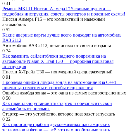
0
31
Ремонт МКПП Ниссан Алмера Г15 своими руками —
подробная инструкция, советы экспертов и полезные схемы!
Ниссан Алмера Г15 – это компактный и надежный
автомобиль
0
52
Какие дверные карты лучше всего подходят на автомобиль
ВАЗ 2112
Автомобиль ВАЗ 2112, независимо от своего возраста
0
74
Как заменить сайлентблоки заднего подрамника на
автомобиле Nissan X-Trail T30 — подробная пошаговая
инструкция
Ниссан Х-Трейл Т30 — популярный среднеразмерный
0
91
Проблема ошибки лямбда зонда на автомобиле Kia Ceed —
причины, симптомы и способы исправления
Ошибка лямбда зонда – это одна из самых распространенных
0
50
Как правильно установить стартер и обезопасить свой
автомобиль от поломок
Стартер — это устройство, которое позволяет запускать
0
22
Как происходит работа двухрежимных пассажирских
теплоходов и ферри — всё, что вам необходимо знать