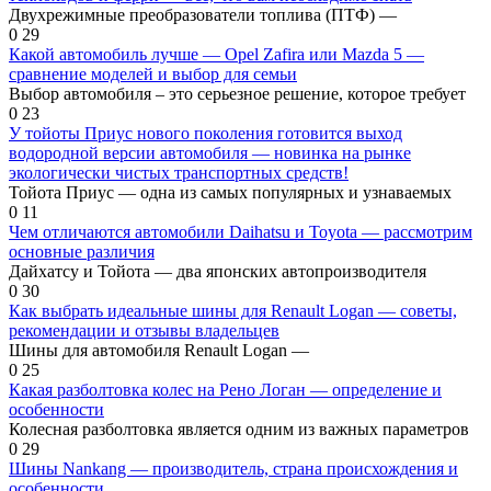
Двухрежимные преобразователи топлива (ПТФ) —
0
29
Какой автомобиль лучше — Opel Zafira или Mazda 5 —
сравнение моделей и выбор для семьи
Выбор автомобиля – это серьезное решение, которое требует
0
23
У тойоты Приус нового поколения готовится выход
водородной версии автомобиля — новинка на рынке
экологически чистых транспортных средств!
Тойота Приус — одна из самых популярных и узнаваемых
0
11
Чем отличаются автомобили Daihatsu и Toyota — рассмотрим
основные различия
Дайхатсу и Тойота — два японских автопроизводителя
0
30
Как выбрать идеальные шины для Renault Logan — советы,
рекомендации и отзывы владельцев
Шины для автомобиля Renault Logan —
0
25
Какая разболтовка колес на Рено Логан — определение и
особенности
Колесная разболтовка является одним из важных параметров
0
29
Шины Nankang — производитель, страна происхождения и
особенности