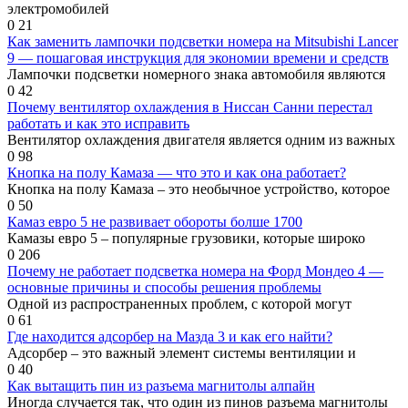
электромобилей
0
21
Как заменить лампочки подсветки номера на Mitsubishi Lancer
9 — пошаговая инструкция для экономии времени и средств
Лампочки подсветки номерного знака автомобиля являются
0
42
Почему вентилятор охлаждения в Ниссан Санни перестал
работать и как это исправить
Вентилятор охлаждения двигателя является одним из важных
0
98
Кнопка на полу Камаза — что это и как она работает?
Кнопка на полу Камаза – это необычное устройство, которое
0
50
Камаз евро 5 не развивает обороты болше 1700
Камазы евро 5 – популярные грузовики, которые широко
0
206
Почему не работает подсветка номера на Форд Мондео 4 —
основные причины и способы решения проблемы
Одной из распространенных проблем, с которой могут
0
61
Где находится адсорбер на Мазда 3 и как его найти?
Адсорбер – это важный элемент системы вентиляции и
0
40
Как вытащить пин из разъема магнитолы алпайн
Иногда случается так, что один из пинов разъема магнитолы