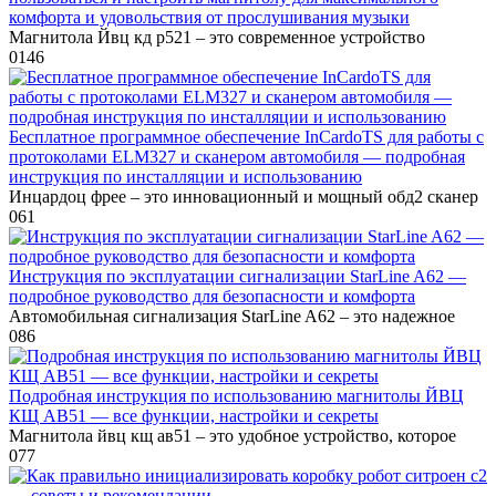
комфорта и удовольствия от прослушивания музыки
Магнитола Йвц кд р521 – это современное устройство
0
146
Бесплатное программное обеспечение InCardoTS для работы с
протоколами ELM327 и сканером автомобиля — подробная
инструкция по инсталляции и использованию
Инцардоц фрее – это инновационный и мощный обд2 сканер
0
61
Инструкция по эксплуатации сигнализации StarLine A62 —
подробное руководство для безопасности и комфорта
Автомобильная сигнализация StarLine A62 – это надежное
0
86
Подробная инструкция по использованию магнитолы ЙВЦ
КЩ АВ51 — все функции, настройки и секреты
Магнитола йвц кщ ав51 – это удобное устройство, которое
0
77