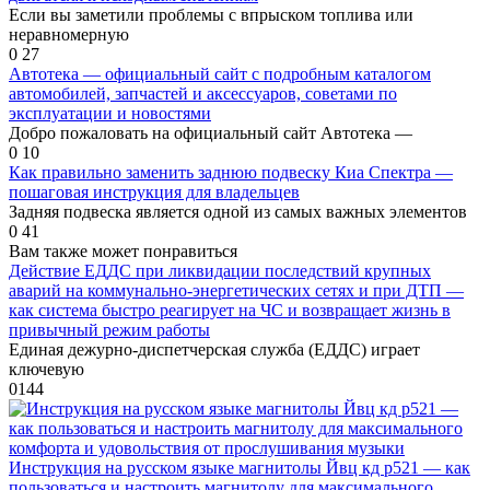
Если вы заметили проблемы с впрыском топлива или
неравномерную
0
27
Автотека — официальный сайт с подробным каталогом
автомобилей, запчастей и аксессуаров, советами по
эксплуатации и новостями
Добро пожаловать на официальный сайт Автотека —
0
10
Как правильно заменить заднюю подвеску Киа Спектра —
пошаговая инструкция для владельцев
Задняя подвеска является одной из самых важных элементов
0
41
Вам также может понравиться
Действие ЕДДС при ликвидации последствий крупных
аварий на коммунально-энергетических сетях и при ДТП —
как система быстро реагирует на ЧС и возвращает жизнь в
привычный режим работы
Единая дежурно-диспетчерская служба (ЕДДС) играет
ключевую
0
144
Инструкция на русском языке магнитолы Йвц кд р521 — как
пользоваться и настроить магнитолу для максимального