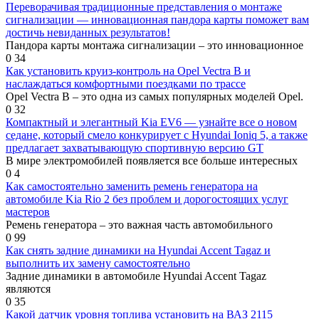
Переворачивая традиционные представления о монтаже
сигнализации — инновационная пандора карты поможет вам
достичь невиданных результатов!
Пандора карты монтажа сигнализации – это инновационное
0
34
Как установить круиз-контроль на Opel Vectra B и
наслаждаться комфортными поездками по трассе
Opel Vectra B – это одна из самых популярных моделей Opel.
0
32
Компактный и элегантный Kia EV6 — узнайте все о новом
седане, который смело конкурирует с Hyundai Ioniq 5, а также
предлагает захватывающую спортивную версию GT
В мире электромобилей появляется все больше интересных
0
4
Как самостоятельно заменить ремень генератора на
автомобиле Kia Rio 2 без проблем и дорогостоящих услуг
мастеров
Ремень генератора – это важная часть автомобильного
0
99
Как снять задние динамики на Hyundai Accent Tagaz и
выполнить их замену самостоятельно
Задние динамики в автомобиле Hyundai Accent Tagaz
являются
0
35
Какой датчик уровня топлива установить на ВАЗ 2115