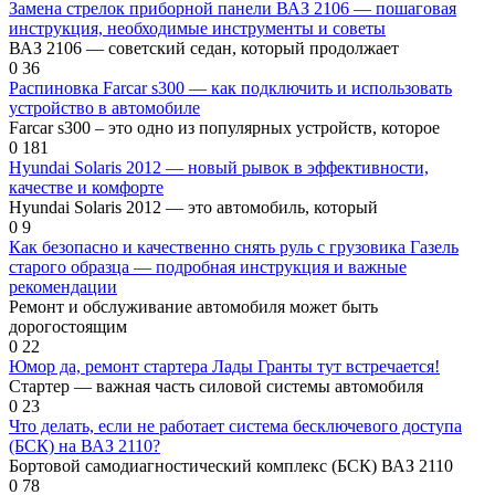
Замена стрелок приборной панели ВАЗ 2106 — пошаговая
инструкция, необходимые инструменты и советы
ВАЗ 2106 — советский седан, который продолжает
0
36
Распиновка Farcar s300 — как подключить и использовать
устройство в автомобиле
Farcar s300 – это одно из популярных устройств, которое
0
181
Hyundai Solaris 2012 — новый рывок в эффективности,
качестве и комфорте
Hyundai Solaris 2012 — это автомобиль, который
0
9
Как безопасно и качественно снять руль с грузовика Газель
старого образца — подробная инструкция и важные
рекомендации
Ремонт и обслуживание автомобиля может быть
дорогостоящим
0
22
Юмор да, ремонт стартера Лады Гранты тут встречается!
Стартер — важная часть силовой системы автомобиля
0
23
Что делать, если не работает система бесключевого доступа
(БСК) на ВАЗ 2110?
Бортовой самодиагностический комплекс (БСК) ВАЗ 2110
0
78