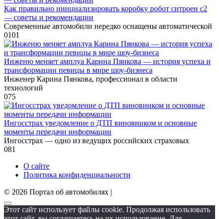
Как правильно инициализировать коробку робот ситроен с2
— советы и рекомендации
Современные автомобили нередко оснащены автоматической
0
101
Инженю меняет амплуа Карина Пянкова — история успеха и
трансформации певицы в мире шоу-бизнеса
Инженер Карина Пянкова, профессионал в области
технологий
0
75
Ингосстрах уведомление о ДТП виновником и основные
моменты передачи информации
Ингосстрах — одно из ведущих российских страховых
0
81
О сайте
Политика конфиденциальности
© 2026 Портал об автомобилях |
Этот сайт использует файлы cookie. Продолжая использовать
этот сайт, вы соглашаетесь на их использование. Для