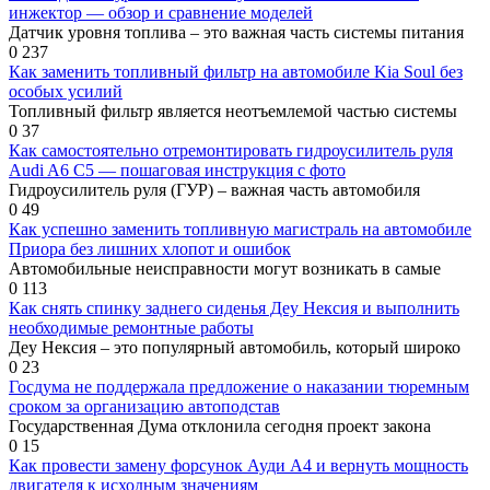
инжектор — обзор и сравнение моделей
Датчик уровня топлива – это важная часть системы питания
0
237
Как заменить топливный фильтр на автомобиле Kia Soul без
особых усилий
Топливный фильтр является неотъемлемой частью системы
0
37
Как самостоятельно отремонтировать гидроусилитель руля
Audi A6 C5 — пошаговая инструкция с фото
Гидроусилитель руля (ГУР) – важная часть автомобиля
0
49
Как успешно заменить топливную магистраль на автомобиле
Приора без лишних хлопот и ошибок
Автомобильные неисправности могут возникать в самые
0
113
Как снять спинку заднего сиденья Деу Нексия и выполнить
необходимые ремонтные работы
Деу Нексия – это популярный автомобиль, который широко
0
23
Госдума не поддержала предложение о наказании тюремным
сроком за организацию автоподстав
Государственная Дума отклонила сегодня проект закона
0
15
Как провести замену форсунок Ауди А4 и вернуть мощность
двигателя к исходным значениям