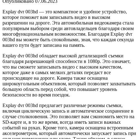
Опубликовано
07.06.2023
Explay dvr 003hd — это компактное и удобное устройство,
которое поможет вам записывать видео в высоком
разрешении на дороге. Эта автомобильная видеокамера стала
популярным выбором среди автовладельцев благодаря своим
многофункциональным возможностям. Благодаря Explay dvr
003hd вы можете быть спокойными, зная, что каждая секунда
вашего пути будет записана на память.
Explay dvr 003hd обладает высокой детализацией съемки
благодаря разрешающей способности в 1080p. Это означает,
что вы сможете записывать видео с высоким качеством,
которое даже в самых мелких деталях передаст все
происходящее на дороге. Камера также оснащена
широкоугольным объективом, который позволяет захватывать
большую область перед собой, что повышает уровень
безопасности во время поездок.
Explay dvr 003hd предлагает различные режимы съемки,
включая циклическую запись и автоматическое сохранение в
случае столкновения. Это позволяет вам сэкономить место на
SD-карте и, в то же время, всегда иметь записи важных
событий на руках. Кроме того, камера оснащена встроенным
акселерометром, который автоматически запускает запись при
сильном торможении или ударе. Таким образом, в случае