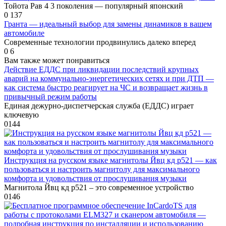
Тойота Рав 4 3 поколения — популярный японский
0
137
Гранта — идеальный выбор для замены динамиков в вашем
автомобиле
Современные технологии продвинулись далеко вперед
0
6
Вам также может понравиться
Действие ЕДДС при ликвидации последствий крупных
аварий на коммунально-энергетических сетях и при ДТП —
как система быстро реагирует на ЧС и возвращает жизнь в
привычный режим работы
Единая дежурно-диспетчерская служба (ЕДДС) играет
ключевую
0
144
Инструкция на русском языке магнитолы Йвц кд р521 — как
пользоваться и настроить магнитолу для максимального
комфорта и удовольствия от прослушивания музыки
Магнитола Йвц кд р521 – это современное устройство
0
146