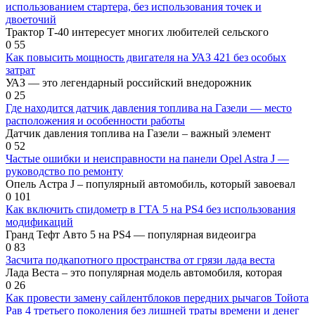
использованием стартера, без использования точек и
двоеточий
Трактор Т-40 интересует многих любителей сельского
0
55
Как повысить мощность двигателя на УАЗ 421 без особых
затрат
УАЗ — это легендарный российский внедорожник
0
25
Где находится датчик давления топлива на Газели — место
расположения и особенности работы
Датчик давления топлива на Газели – важный элемент
0
52
Частые ошибки и неисправности на панели Opel Astra J —
руководство по ремонту
Опель Астра J – популярный автомобиль, который завоевал
0
101
Как включить спидометр в ГТА 5 на PS4 без использования
модификаций
Гранд Тефт Авто 5 на PS4 — популярная видеоигра
0
83
Засчита подкапотного пространства от грязи лада веста
Лада Веста – это популярная модель автомобиля, которая
0
26
Как провести замену сайлентблоков передних рычагов Тойота
Рав 4 третьего поколения без лишней траты времени и денег