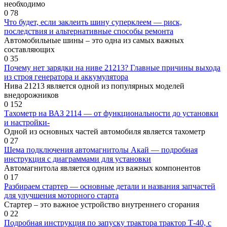
необходимо
0
78
Что будет, если заклеить шину суперклеем — риск,
последствия и альтернативные способы ремонта
Автомобильные шины – это одна из самых важных
составляющих
0
35
Почему нет зарядки на ниве 21213? Главные причины выхода
из строя генератора и аккумулятора
Нива 21213 является одной из популярных моделей
внедорожников
0
152
Тахометр на ВАЗ 2114 — от функциональности до установки
и настройки-
Одной из основных частей автомобиля является тахометр
0
27
Шема подключения автомагнитолы Акай — подробная
инструкция с диаграммами для установки
Автомагнитола является одним из важных компонентов
0
17
Разбираем стартер — основные детали и названия запчастей
для улучшения моторного старта
Стартер – это важное устройство внутреннего сгорания
0
22
Подробная инструкция по запуску трактора трактор Т-40, с