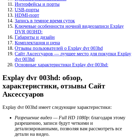
Интерфейсы и порты
USB-порты
HDMI-порт
Запись в темное время суток
Ключевые особенности ночной видеозаписи Explay
DVR 003HD:
Габариты и дизайн
Комплектация и цена
Отзывы пользователей о Explay dvr 003hd
Сайт Аксессуаров — лучшее место для покупки Explay
dvr 003hd
Основные характеристики Explay dvr 003hd:
Explay dvr 003hd: обзор,
характеристики, отзывы Сайт
Аксессуаров
Explay dvr 003hd имеет следующие характеристики:
Разрешение видео — Full HD 1080p
: благодаря этому
разрешению, записи будут четкими и
детализированными, позволяя вам рассмотреть все
детали на видео.