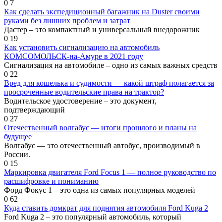
0
7
Как сделать экспедиционный багажник на Duster своими
руками без лишних проблем и затрат
Дастер – это компактный и универсальный внедорожник
0
19
Как установить сигнализацию на автомобиль
КОМСОМОЛЬСК-на-Амуре в 2021 году
Сигнализация на автомобиле – одно из самых важных средств
0
22
Вред для кошелька и судимости — какой штраф полагается за
просроченные водительские права на трактор?
Водительское удостоверение – это документ,
подтверждающий
0
27
Отечественный волгабус — итоги прошлого и планы на
будущее
Волгабус — это отечественный автобус, производимый в
России.
0
15
Маркировка двигателя Ford Focus 1 — полное руководство по
расшифровке и пониманию
Форд Фокус 1 – это одна из самых популярных моделей
0
62
Куда ставить домкрат для поднятия автомобиля Ford Kuga 2
Ford Kuga 2 – это популярный автомобиль, который