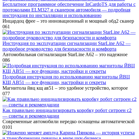
Бесплатное программное обеспечение InCardoTS для работы с
протоколами ELM327 и сканером автомобиля — подробная
инструкция по инсталляции и использованию
Инцардоц фрее – это инновационный и мощный обд2 сканер
0
61
Инструкция по эксплуатации сигнализации StarLine A62 —
подробное руководство для безопасности и комфорта
Автомобильная сигнализация StarLine A62 – это надежное
0
86
Подробная инструкция по использованию магнитолы ЙВЦ
КЩ АВ51 — все функции, настройки и секреты
Магнитола йвц кщ ав51 – это удобное устройство, которое
0
77
Как правильно инициализировать коробку робот ситроен с2
— советы и рекомендации
Современные автомобили нередко оснащены автоматической
0
101