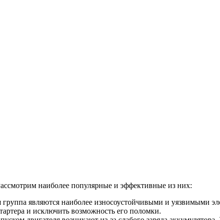
 Рассмотрим наиболее популярные и эффективные из них:
 группа являются наиболее износоустойчивыми и уязвимыми эле
тартера и исключить возможность его поломки.
пуском двигателя возникают из-за слабого заряда аккумулятора