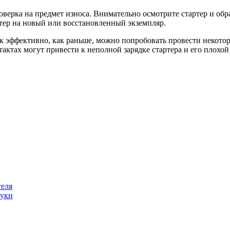
оверка на предмет износа. Внимательно осмотрите стартер и обр
ртер на новый или восстановленный экземпляр.
так эффективно, как раньше, можно попробовать провести некото
нтактах могут привести к неполной зарядке стартера и его плох
теля
вуки