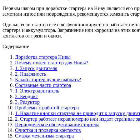
Первым шагом при доработке стартера на Ниву является его пр
заметили износ или повреждения, рекомендуется заменить ста
Однако, если стартер все еще функционирует, но работает не 
стартера и аккумулятора. Загрязнение или коррозия на этих ко
контактов от грязи и окиси.
Содержание
Доработка стартера Нивы
Почему нужен стартер для Нивы?
1. Запуск двигателя
2. Надежность
Какой стартер лучше выбрать?
Составные части стартера
1. Электродвигатель
2. Бендикс
3. Редуктор
Проблемы с работой стартера
1. Нажатие кнопки стартера не приводит к запуску двига
2. Стартер работает неравномерно или издает странные з
Периодическое обслуживание стартера
Очистка и проверка контактов
Смазка механизма стартера