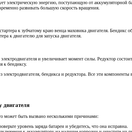
азует электрическую энергию, поступающую от аккумуляторной 
временно развивать большую скорость вращения.
стартера к зубчатому краю венца маховика двигателя. Бендикс 
ера к двигателю для запуска двигателя.
электродвигателя и увеличивает момент силы. Редуктор состоит
 к бендиксу.
из электродвигателя, бендикса и редуктора. Все эти компонент
у двигателя
это может быть вызвано несколькими причинами:
верьте уровень заряда батареи и убедитесь, что она исправна.
одключения к аккумулятору на наличие коррозии и очистите их 