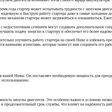
ремя года стартер может испытывать трудности с запуском двига
е надежную и быструю работу стартера даже в самые холодные д
ени механизм стартера может загрязняться и изнашиваться. Ежег
с недостаточным сечением могут создавать дополнительное соп
чшить подачу энергии к стартеру и обеспечит его более надежн
чительно улучшить работу стартера на своей Ниве и избежать пр
тся важными аспектами, которые помогут вам сохранить его рабо
ля вашей Нивы. Он поставляет необходимую мощность для преодо
к использованию.
жность запуска двигателя. Это особенно важно в условиях низк
 и продолжительный срок службы, что влияет на надёжность ра