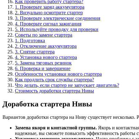
Как проверить работу стартера?
1. Проверьте заряд аккумулятора
2. Визуально осмотрите стартер
3. Проверьте электрические соединения
4. Проверьте сигнал зажигания
5. Используйте проводку для проверки
Советы по замене стартера
1. Подготовка
2. Отключение аккумулятора
3. Снятие стартера
4. Установка нового стартера
5. Замена тяговых резинок
6. Проверка и завершение
Особенности установки нового стартера
Как продлить срок службы стартера?
Что делать, если стартер не запускает двигатель?
Стоимость доработки стартера Нивы
Доработка стартера Нивы
Вариантов доработки стартера на Ниву существует несколько.
Замена якоря и контактной группы.
Якорь и контактная
надежные, вы сможете повысить эффективность работы с
Установка мощного аккумулятора.
Часто проблемы с за