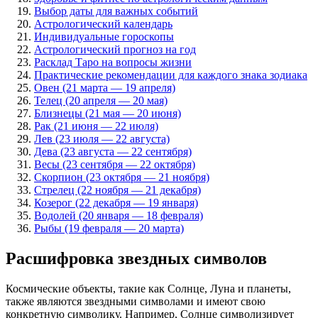
Выбор даты для важных событий
Астрологический календарь
Индивидуальные гороскопы
Астрологический прогноз на год
Расклад Таро на вопросы жизни
Практические рекомендации для каждого знака зодиака
Овен (21 марта — 19 апреля)
Телец (20 апреля — 20 мая)
Близнецы (21 мая — 20 июня)
Рак (21 июня — 22 июля)
Лев (23 июля — 22 августа)
Дева (23 августа — 22 сентября)
Весы (23 сентября — 22 октября)
Скорпион (23 октября — 21 ноября)
Стрелец (22 ноября — 21 декабря)
Козерог (22 декабря — 19 января)
Водолей (20 января — 18 февраля)
Рыбы (19 февраля — 20 марта)
Расшифровка звездных символов
Космические объекты, такие как Солнце, Луна и планеты,
также являются звездными символами и имеют свою
конкретную символику. Например, Солнце символизирует