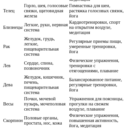
Горло, шея, голосовые
Гимнастика для шеи,
Телец
связки, щитовидная
растяжка голосовых связок,
железа
йога
Кардиотренировки, спорт
Легкие, руки, нервная
Близнецы
на открытом воздухе,
система
медитация
Желудок, грудь,
Регулярные приемы пищи,
легкие,
Рак
умеренные тренировки,
пищеварительная
йога
система
Физические упражнения,
Сердце, спина,
Лев
тренировки с
позвоночник
отягощениями, плавание
Желудок, кишечник,
Балансированное питание,
печень,
Дева
регулярные тренировки,
пищеварительная
йога
система
Почки, мочевой
Упражнения для поясницы,
Весы
пузырь, мочеполовая
прогулки на свежем
система
воздухе, плавание
Физические упражнения,
Половые органы,
Скорпион
повышенная активность,
простата, нос, кожа
йога, медитация