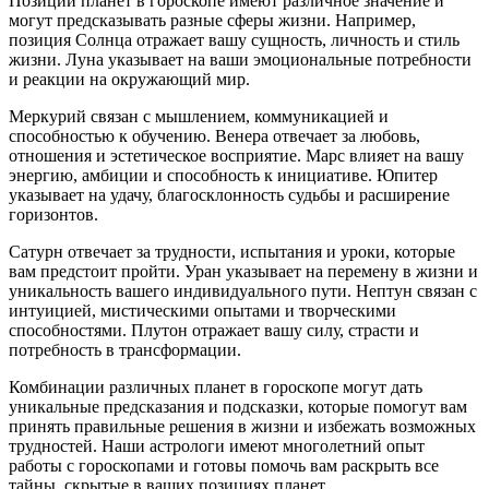
Позиции планет в гороскопе имеют различное значение и
могут предсказывать разные сферы жизни. Например,
позиция Солнца отражает вашу сущность, личность и стиль
жизни. Луна указывает на ваши эмоциональные потребности
и реакции на окружающий мир.
Меркурий связан с мышлением, коммуникацией и
способностью к обучению. Венера отвечает за любовь,
отношения и эстетическое восприятие. Марс влияет на вашу
энергию, амбиции и способность к инициативе. Юпитер
указывает на удачу, благосклонность судьбы и расширение
горизонтов.
Сатурн отвечает за трудности, испытания и уроки, которые
вам предстоит пройти. Уран указывает на перемену в жизни и
уникальность вашего индивидуального пути. Нептун связан с
интуицией, мистическими опытами и творческими
способностями. Плутон отражает вашу силу, страсти и
потребность в трансформации.
Комбинации различных планет в гороскопе могут дать
уникальные предсказания и подсказки, которые помогут вам
принять правильные решения в жизни и избежать возможных
трудностей. Наши астрологи имеют многолетний опыт
работы с гороскопами и готовы помочь вам раскрыть все
тайны, скрытые в ваших позициях планет.