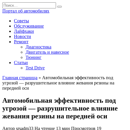
Перейти
Search
к
for:
Портал об автомобилях
содержанию
Советы
Обслуживание
Лайфхаки
Новости
Ремонт
Диагностика
Двигатель и навесное
Тюнинг
Статьи
Test Drive
Главная страница
»
Автомобильная эффективность под
угрозой — разрушительное влияние жевания резины на
передней оси
Автомобильная эффективность под
угрозой — разрушительное влияние
жевания резины на передней оси
Автор
srsadm33
На чтение
13 мин
Просмотров
19