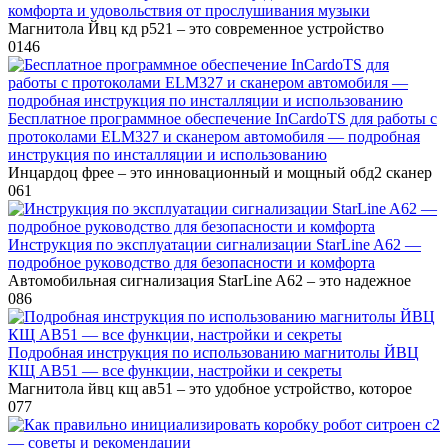
комфорта и удовольствия от прослушивания музыки
Магнитола Йвц кд р521 – это современное устройство
0
146
Бесплатное программное обеспечение InCardoTS для работы с
протоколами ELM327 и сканером автомобиля — подробная
инструкция по инсталляции и использованию
Инцардоц фрее – это инновационный и мощный обд2 сканер
0
61
Инструкция по эксплуатации сигнализации StarLine A62 —
подробное руководство для безопасности и комфорта
Автомобильная сигнализация StarLine A62 – это надежное
0
86
Подробная инструкция по использованию магнитолы ЙВЦ
КЩ АВ51 — все функции, настройки и секреты
Магнитола йвц кщ ав51 – это удобное устройство, которое
0
77