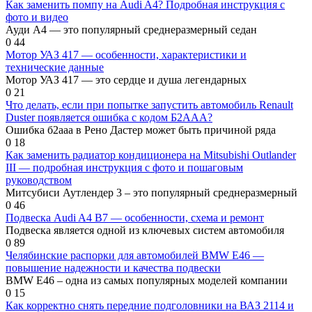
Как заменить помпу на Audi A4? Подробная инструкция с
фото и видео
Ауди А4 — это популярный среднеразмерный седан
0
44
Мотор УАЗ 417 — особенности, характеристики и
технические данные
Мотор УАЗ 417 — это сердце и душа легендарных
0
21
Что делать, если при попытке запустить автомобиль Renault
Duster появляется ошибка с кодом Б2ААА?
Ошибка б2ааа в Рено Дастер может быть причиной ряда
0
18
Как заменить радиатор кондиционера на Mitsubishi Outlander
III — подробная инструкция с фото и пошаговым
руководством
Митсубиси Аутлендер 3 – это популярный среднеразмерный
0
46
Подвеска Audi A4 B7 — особенности, схема и ремонт
Подвеска является одной из ключевых систем автомобиля
0
89
Челябинские распорки для автомобилей BMW Е46 —
повышение надежности и качества подвески
BMW E46 – одна из самых популярных моделей компании
0
15
Как корректно снять передние подголовники на ВАЗ 2114 и