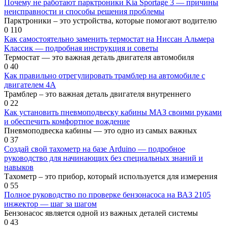
Почему не работают парктроники Kia Sportage 3 — причины
неисправности и способы решения проблемы
Парктроники – это устройства, которые помогают водителю
0
110
Как самостоятельно заменить термостат на Ниссан Альмера
Классик — подробная инструкция и советы
Термостат — это важная деталь двигателя автомобиля
0
40
Как правильно отрегулировать трамблер на автомобиле с
двигателем 4А
Трамблер – это важная деталь двигателя внутреннего
0
22
Как установить пневмоподвеску кабины МАЗ своими руками
и обеспечить комфортное вождение
Пневмоподвеска кабины — это одно из самых важных
0
37
Создай свой тахометр на базе Arduino — подробное
руководство для начинающих без специальных знаний и
навыков
Тахометр – это прибор, который используется для измерения
0
55
Полное руководство по проверке бензонасоса на ВАЗ 2105
инжектор — шаг за шагом
Бензонасос является одной из важных деталей системы
0
43