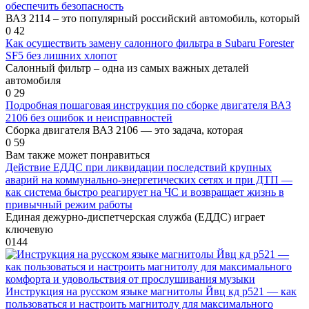
обеспечить безопасность
ВАЗ 2114 – это популярный российский автомобиль, который
0
42
Как осуществить замену салонного фильтра в Subaru Forester
SF5 без лишних хлопот
Салонный фильтр – одна из самых важных деталей
автомобиля
0
29
Подробная пошаговая инструкция по сборке двигателя ВАЗ
2106 без ошибок и неисправностей
Сборка двигателя ВАЗ 2106 — это задача, которая
0
59
Вам также может понравиться
Действие ЕДДС при ликвидации последствий крупных
аварий на коммунально-энергетических сетях и при ДТП —
как система быстро реагирует на ЧС и возвращает жизнь в
привычный режим работы
Единая дежурно-диспетчерская служба (ЕДДС) играет
ключевую
0
144
Инструкция на русском языке магнитолы Йвц кд р521 — как
пользоваться и настроить магнитолу для максимального