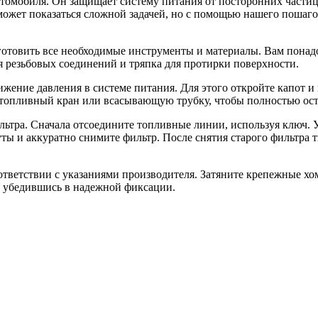
томобиля. Он защищает систему питания от посторонних частиц
может показаться сложной задачей, но с помощью нашего пошагов
готовить все необходимые инструменты и материалы. Вам понад
я резьбовых соединений и тряпка для протирки поверхности.
жение давления в системе питания. Для этого откройте капот и
е топливный кран или всасывающую трубку, чтобы полностью ост
ьтра. Сначала отсоедините топливные линии, используя ключ. У
ты и аккуратно снимите фильтр. После снятия старого фильтра 
оответствии с указаниями производителя. Затяните крепежные 
 убедившись в надежной фиксации.