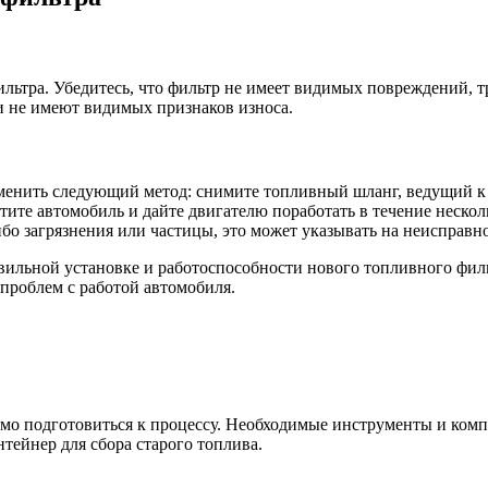
ьтра. Убедитесь, что фильтр не имеет видимых повреждений, тр
и не имеют видимых признаков износа.
енить следующий метод: снимите топливный шланг, ведущий к 
тите автомобиль и дайте двигателю поработать в течение неско
о загрязнения или частицы, это может указывать на неисправнос
вильной установке и работоспособности нового топливного филь
проблем с работой автомобиля.
имо подготовиться к процессу. Необходимые инструменты и ком
тейнер для сбора старого топлива.