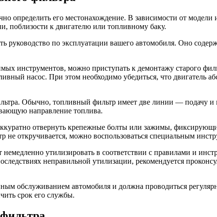
чно определить его местонахождение. В зависимости от модели 
и, поблизости к двигателю или топливному баку.
ть руководство по эксплуатации вашего автомобиля. Оно соде
мых инструментов, можно приступать к демонтажу старого фильт
вный насос. При этом необходимо убедиться, что двигатель аб
льтра. Обычно, топливный фильтр имеет две линии — подачу и в
ывающую направление топлива.
 аккуратно отвернуть крепежные болты или зажимы, фиксирующи
тр не откручивается, можно воспользоваться специальным инстр
ет немедленно утилизировать в соответствии с правилами и инс
следствиях неправильной утилизации, рекомендуется проконсу
нным обслуживанием автомобиля и должна проводиться регулярн
чить срок его службы.
 фильтра