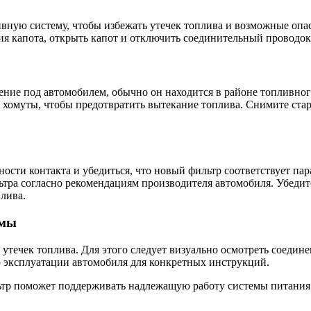
вную систему, чтобы избежать утечек топлива и возможные опас
 капота, открыть капот и отключить соединительный проводок 
ение под автомобилем, обычно он находится в районе топливног
е хомуты, чтобы предотвратить вытекание топлива. Снимите ста
ости контакта и убедиться, что новый фильтр соответствует пар
ьтра согласно рекомендациям производителя автомобиля. Убедите
лива.
емы
утечек топлива. Для этого следует визуально осмотреть соедине
о эксплуатации автомобиля для конкретных инструкций.
ьтр поможет поддерживать надлежащую работу системы питания