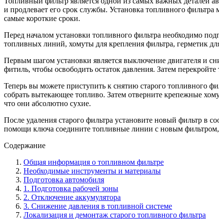
Топливный фильтр является одной из самых важных деталей ав
и продлевает его срок службы. Установка топливного фильтра 
самые короткие сроки.
Перед началом установки топливного фильтра необходимо под
топливных линий, хомуты для крепления фильтра, герметик дл
Первым шагом установки является выключение двигателя и сни
фитиль, чтобы освободить остаток давления. Затем перекройт
Теперь вы можете приступить к снятию старого топливного фил
собрать вытекающее топливо. Затем отверните крепежные хому
что они абсолютно сухие.
После удаления старого фильтра установите новый фильтр в с
помощи ключа соедините топливные линии с новым фильтром,
Содержание
Общая информация о топливном фильтре
Необходимые инструменты и материалы
Подготовка автомобиля
1. Подготовка рабочей зоны
2. Отключение аккумулятора
3. Снижение давления в топливной системе
Локализация и демонтаж старого топливного фильтра