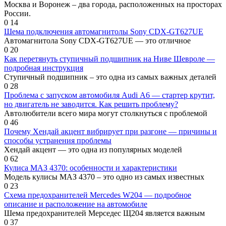
Москва и Воронеж – два города, расположенных на просторах
России.
0
14
Шема подключения автомагнитолы Sony CDX-GT627UE
Автомагнитола Sony CDX-GT627UE — это отличное
0
20
Как перетянуть ступичный подшипник на Ниве Шевроле —
подробная инструкция
Ступичный подшипник – это одна из самых важных деталей
0
28
Проблема с запуском автомобиля Audi А6 — стартер крутит,
но двигатель не заводится. Как решить проблему?
Автолюбители всего мира могут столкнуться с проблемой
0
46
Почему Хендай акцент вибрирует при разгоне — причины и
способы устранения проблемы
Хендай акцент — это одна из популярных моделей
0
62
Кулиса МАЗ 4370: особенности и характеристики
Модель кулисы МАЗ 4370 – это одно из самых известных
0
23
Схема предохранителей Mercedes W204 — подробное
описание и расположение на автомобиле
Шема предохранителей Мерседес Щ204 является важным
0
37