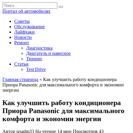
Перейти
Search
к
for:
Портал об автомобилях
содержанию
Советы
Обслуживание
Лайфхаки
Новости
Ремонт
Диагностика
Двигатель и навесное
Тюнинг
Статьи
Test Drive
Главная страница
»
Как улучшить работу кондиционера
Приора Panasonic для максимального комфорта и экономии
энергии
Как улучшить работу кондиционера
Приора Panasonic для максимального
комфорта и экономии энергии
Автор
srsadm33
На чтение
14 мин
Просмотров
43