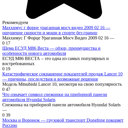
Рекомендуем
Маххимус г форце ураганная мосч видео 2009 02 16 —
ощущение скорости и мощи в спорте без границ
Маххимус Г Форце Ураганная Мосч Видео 2009 02 16 —
0
17
Шема ЕСУД М86 Веста — обзор, преимущества и
особенности нового автомобиля
ЕСУД М86 ВЕСТА – это одна из самых популярных и
востребованных
0
19
Катастрофическое сокращение показателей продаж Lancer 10
— причины, последствия и возможные решения
Модель Mitsubishi Lancer 10, несмотря на свою популярность
0
47
Что означает символ снежинки на приборной панели
автомобиля Hyundai Solaris
Снежинка на приборной панели автомобиля Hyundai Solaris
—
0
39
Москва и Воронеж — грузовой транспорт Dongfeng покоряет
Россию