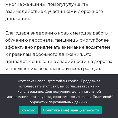
многие женщины, помогут улучшить
взаимодействие с участниками дорожного
движения.
Благодаря внедрению новых методов работы и
обучению персонала, гаишницы смогут более
эффективно привлекать внимание водителей
к правилам дорожного движения. Это
приведет к снижению аварийности на дорогах
и повышению безопасности всех граждан.
Этот сайт использует файлы cookie. Продолжая
В итоге, введение гаишниц в дорожную
использовать этот сайт, вы соглашаетесь на их
службу поможет создать равные возможности
использование. Для получения дополнительной
для всех граждан. Новая система будет
информации, пожалуйста, ознакомьтесь с нашей Политикой
обработки персональных данных.
основываться на принципах справедливости,
Хорошо
Политика конфиденциальности
где каждый человек, независимо от пола,