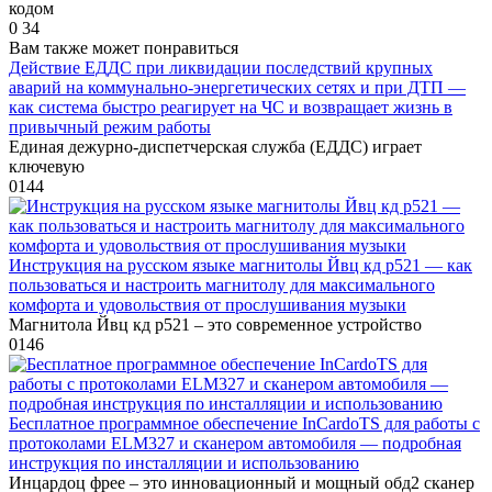
кодом
0
34
Вам также может понравиться
Действие ЕДДС при ликвидации последствий крупных
аварий на коммунально-энергетических сетях и при ДТП —
как система быстро реагирует на ЧС и возвращает жизнь в
привычный режим работы
Единая дежурно-диспетчерская служба (ЕДДС) играет
ключевую
0
144
Инструкция на русском языке магнитолы Йвц кд р521 — как
пользоваться и настроить магнитолу для максимального
комфорта и удовольствия от прослушивания музыки
Магнитола Йвц кд р521 – это современное устройство
0
146
Бесплатное программное обеспечение InCardoTS для работы с
протоколами ELM327 и сканером автомобиля — подробная
инструкция по инсталляции и использованию
Инцардоц фрее – это инновационный и мощный обд2 сканер