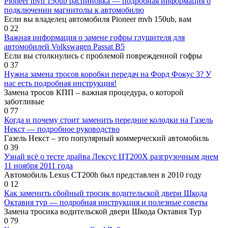
Pioneer mvh 150ub распиновка — подробная информация о
подключении магнитолы к автомобилю
Если вы владелец автомобиля Pioneer mvh 150ub, вам
0
22
Важная информация о замене гофры глушителя для
автомобилей Volkswagen Passat B5
Если вы столкнулись с проблемой поврежденной гофры
0
37
Нужна замена тросов коробки передач на Форд Фокус 3? У
нас есть подробная инструкция!
Замена тросов КПП – важная процедура, о которой
заботливые
0
77
Когда и почему стоит заменить передние колодки на Газель
Некст — подробное руководство
Газель Некст – это популярный коммерческий автомобиль
0
39
Узнай всё о тесте драйва Лексус ЦТ200Х разгрузочным днем
11 ноября 2011 года
Автомобиль Lexus CT200h был представлен в 2010 году
0
12
Как заменить сбойный тросик водительской двери Шкода
Октавия тур — подробная инструкция и полезные советы
Замена тросика водительской двери Шкода Октавия Тур
0
79