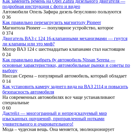
Как заменить ремень на Opel Zafira дизельного двигателя —
подробная инструкция с фото и видео
Автомобили Опель Зафира дизель безусловно пользуются
0
36
Как правильно перезагрузить магнитолу Pioneer
Магнитола Pioneer — популярное устройство, которое
0
374
Двигатель ВАЗ с 124 16-клапанными механизмами — гнутся
ли клапаны или это миф?
Мотор ВАЗ 124 с шестнадцатью клапанами стал настоящим
0
24
Как правильно выбрать бу автомобиль Nissan Serena —
основные характеристики, автомобильные рынки и советы по
выбору
Ниссан Серена – популярный автомобиль, который обладает
0
14
Как установить камеру заднего вида на ВАЗ 2114 и повысить
безопасность автомобиля
На современных автомобилях все чаще устанавливают
специальные
0
60
Дактейл — многогранный и непредсказуемый мир
изысканных ощущений, приправленный нотками
удивительного и очаровательного!
Мода – чудесная вещь. Она меняется, эволюционирует