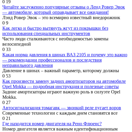
0
19
Читайте заслуженно популярные отзывы о Ленд Ровер Эвок
— автомобиле, который оправдывает все ожидания!
Лэнд Ровер Эвок – это всемирно известный внедорожник
0
9
Как легко и быстро вытянуть жгут из покрышки без
использования специальных инструментов
Часто люди сталкиваются с необходимостью замены
велосипедной
0
33
Какая норма давления в шинах ВАЗ 2105 и почему это важно
— рекомендации профессионалов и последствия
неправильного давления
Давление в шинах – важный параметр, которому должны
0
53
Как произвести замену задних амортизаторов на автомобиле
Opel Mokka — подробная инструкция и полезные советы
Задние амортизаторы играют важную роль в силуэте Opel
Mokka.
0
27
Автосигнализация томагавк — звонкий реле пугает воров
Современные технологии с каждым днем становятся все
0
21
Где находится номер двигателя на Рено Флюенс?
Номер двигателя является важным идентификационным