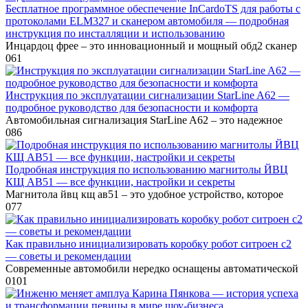
Бесплатное программное обеспечение InCardoTS для работы с
протоколами ELM327 и сканером автомобиля — подробная
инструкция по инсталляции и использованию
Инцардоц фрее – это инновационный и мощный обд2 сканер
0
61
Инструкция по эксплуатации сигнализации StarLine A62 —
подробное руководство для безопасности и комфорта
Автомобильная сигнализация StarLine A62 – это надежное
0
86
Подробная инструкция по использованию магнитолы ЙВЦ
КЩ АВ51 — все функции, настройки и секреты
Магнитола йвц кщ ав51 – это удобное устройство, которое
0
77
Как правильно инициализировать коробку робот ситроен с2
— советы и рекомендации
Современные автомобили нередко оснащены автоматической
0
101