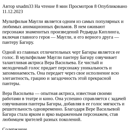
Автор
srsadm33
На чтение
8 мин
Просмотров
8
Опубликовано
11.12.2023
Мультфильм Маугли является одним из самых популярных и
любимых анимационных фильмов. В нем оживают
персонажи знаменитых произведений Редьярда Киплинга,
включая главного героя — Маугли, и его верного друга —
пантеру Багиру.
Одной из главных отличительных черт Багиры является ее
голос. В мультфильме Маугли пантеру Багиру озвучивает
талантливая актриса Вера Васильева. Ее чистый и
мелодичный голос придает персонажу уникальность и
запоминаемость. Она передает через свое исполнение всю
элегантность, грацию и загадочность этой прекрасной
пантеры.
Вера Васильева — опытная актриса, известная своими
работами в театре и кино. Она успешно справляется с задачей
озвучивания пантеры Багиры, добавляя в ее голос мягкость и
решительность одновременно. Благодаря Вере Васильевой
Багира стала ярким и ярко выраженным персонажем, став
любимцем зрителей разных поколений.
Содержание