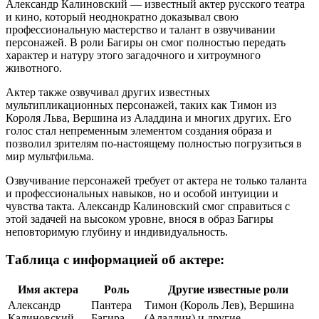
Александр Калиновский — известный актер русского театра
и кино, который неоднократно доказывал свою
профессиональную мастерство и талант в озвучивании
персонажей. В роли Багиры он смог полностью передать
характер и натуру этого загадочного и хитроумного
животного.
Актер также озвучивал других известных
мультипликационных персонажей, таких как Тимон из
Короля Льва, Вершина из Аладдина и многих других. Его
голос стал непременным элементом создания образа и
позволил зрителям по-настоящему полностью погрузиться в
мир мультфильма.
Озвучивание персонажей требует от актера не только таланта
и профессиональных навыков, но и особой интуиции и
чувства такта. Александр Калиновский смог справиться с
этой задачей на высоком уровне, внося в образ Багиры
неповторимую глубину и индивидуальность.
Таблица с информацией об актере:
Имя актера
Роль
Другие известные роли
Александр
Пантера
Тимон (Король Лев), Вершина
Калиновский
Багира
(Аладдин) и другие