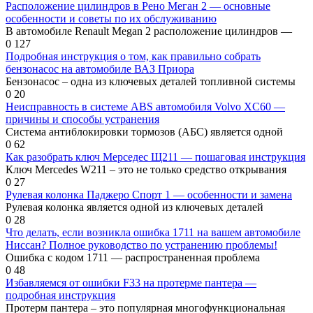
Расположение цилиндров в Рено Меган 2 — основные
особенности и советы по их обслуживанию
В автомобиле Renault Megan 2 расположение цилиндров —
0
127
Подробная инструкция о том, как правильно собрать
бензонасос на автомобиле ВАЗ Приора
Бензонасос – одна из ключевых деталей топливной системы
0
20
Неисправность в системе ABS автомобиля Volvo XC60 —
причины и способы устранения
Система антиблокировки тормозов (АБС) является одной
0
62
Как разобрать ключ Мерседес Щ211 — пошаговая инструкция
Ключ Mercedes W211 – это не только средство открывания
0
27
Рулевая колонка Паджеро Спорт 1 — особенности и замена
Рулевая колонка является одной из ключевых деталей
0
28
Что делать, если возникла ошибка 1711 на вашем автомобиле
Ниссан? Полное руководство по устранению проблемы!
Ошибка с кодом 1711 — распространенная проблема
0
48
Избавляемся от ошибки F33 на протерме пантера —
подробная инструкция
Протерм пантера – это популярная многофункциональная