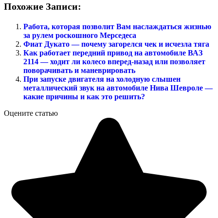
Похожие Записи:
Работа, которая позволит Вам наслаждаться жизнью
за рулем роскошного Мерседеса
Фиат Дукато — почему загорелся чек и исчезла тяга
Как работает передний привод на автомобиле ВАЗ
2114 — ходит ли колесо вперед-назад или позволяет
поворачивать и маневрировать
При запуске двигателя на холодную слышен
металлический звук на автомобиле Нива Шевроле —
какие причины и как это решить?
Оцените статью