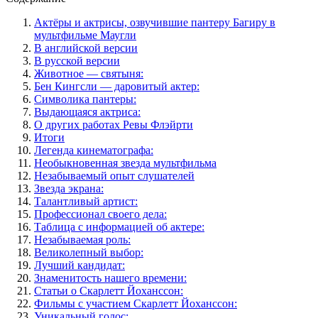
Актёры и актрисы, озвучившие пантеру Багиру в
мультфильме Маугли
В английской версии
В русской версии
Животное — святыня:
Бен Кингсли — даровитый актер:
Символика пантеры:
Выдающаяся актриса:
О других работах Ревы Флэйрти
Итоги
Легенда кинематографа:
Необыкновенная звезда мультфильма
Незабываемый опыт слушателей
Звезда экрана:
Талантливый артист:
Профессионал своего дела:
Таблица с информацией об актере:
Незабываемая роль:
Великолепный выбор:
Лучший кандидат:
Знаменитость нашего времени:
Статьи о Скарлетт Йоханссон:
Фильмы с участием Скарлетт Йоханссон:
Уникальный голос: