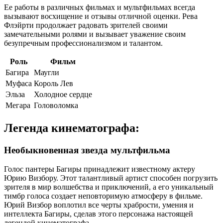
Ее работы в различных фильмах и мультфильмах всегда
вызывают восхищение и отзывы отличной оценки. Рева
Флэйрти продолжает радовать зрителей своими
замечательными ролями и вызывает уважение своим
безупречным профессионализмом и талантом.
Роль
Фильм
Багира
Маугли
Муфаса
Король Лев
Эльза
Холодное сердце
Мегара
Головоломка
Легенда кинематографа:
Необыкновенная звезда мультфильма
Голос пантеры Багиры принадлежит известному актеру
Юрию Визбору. Этот талантливый артист способен погрузить
зрителя в мир волшебства и приключений, а его уникальный
тимбр голоса создает неповторимую атмосферу в фильме.
Юрий Визбор воплотил все черты храбрости, умения и
интеллекта Багиры, сделав этого персонажа настоящей
легендой кинематографа.