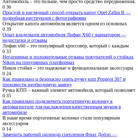
Автомобиль – это больше, чем просто средство передвижения.
0
36
Простой и наглядный способ открыть капот Opel Zafira B —
подробная инструкция с фотографиями
Открытие капота автомобиля является одним из основных
0
39
Опыт владельцев автомобиля Лифан Х60 с вариатором —
недостатки и отзывы
Лифан х60 – это популярный кроссовер, который с каждым
0
33
Негативные и положительные отзывы покупателей о стойках
Nikon на популярных платформах
Никон стойки – это надежные и функциональные аксессуары
0
24
Как правильно и безопасно снять ручку кпп Peugeot 307 и
произвести необходимую замену
Ручка КПП – важный элемент автомобиля, который позволяет
0
35
Как правильно подключить портативную колонку к
автомагнитоле для наслаждения качественным звуком в
автомобиле
В наше время портативные колонки стали популярным
аксессуаром
0
14
Заменить рабочий цилиндр сцепления Фиат Добло —