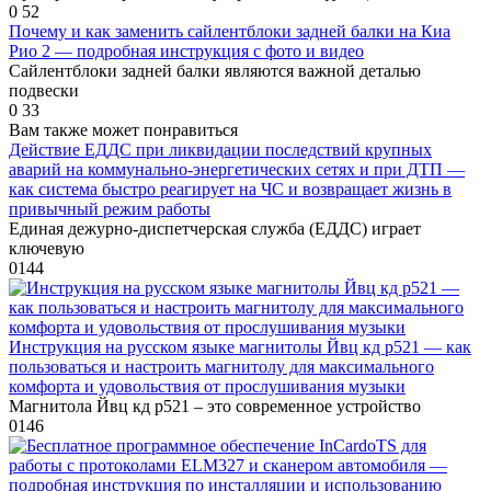
0
52
Почему и как заменить сайлентблоки задней балки на Киа
Рио 2 — подробная инструкция с фото и видео
Сайлентблоки задней балки являются важной деталью
подвески
0
33
Вам также может понравиться
Действие ЕДДС при ликвидации последствий крупных
аварий на коммунально-энергетических сетях и при ДТП —
как система быстро реагирует на ЧС и возвращает жизнь в
привычный режим работы
Единая дежурно-диспетчерская служба (ЕДДС) играет
ключевую
0
144
Инструкция на русском языке магнитолы Йвц кд р521 — как
пользоваться и настроить магнитолу для максимального
комфорта и удовольствия от прослушивания музыки
Магнитола Йвц кд р521 – это современное устройство
0
146