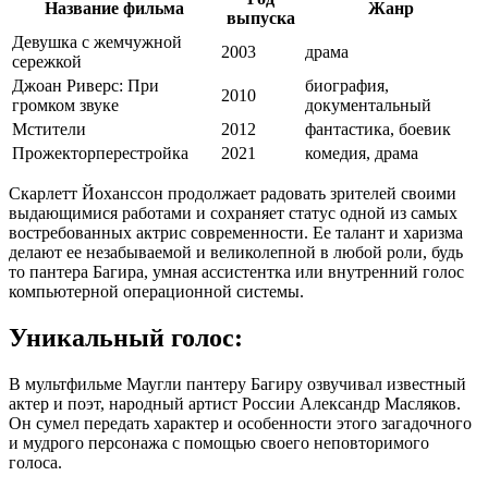
Название фильма
Жанр
выпуска
Девушка с жемчужной
2003
драма
сережкой
Джоан Риверс: При
биография,
2010
громком звуке
документальный
Мстители
2012
фантастика, боевик
Прожекторперестройка
2021
комедия, драма
Скарлетт Йоханссон продолжает радовать зрителей своими
выдающимися работами и сохраняет статус одной из самых
востребованных актрис современности. Ее талант и харизма
делают ее незабываемой и великолепной в любой роли, будь
то пантера Багира, умная ассистентка или внутренний голос
компьютерной операционной системы.
Уникальный голос:
В мультфильме Маугли пантеру Багиру озвучивал известный
актер и поэт, народный артист России Александр Масляков.
Он сумел передать характер и особенности этого загадочного
и мудрого персонажа с помощью своего неповторимого
голоса.