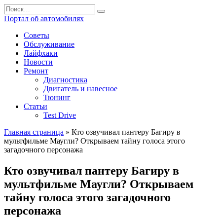
Перейти
Search
к
for:
Портал об автомобилях
содержанию
Советы
Обслуживание
Лайфхаки
Новости
Ремонт
Диагностика
Двигатель и навесное
Тюнинг
Статьи
Test Drive
Главная страница
»
Кто озвучивал пантеру Багиру в
мультфильме Маугли? Открываем тайну голоса этого
загадочного персонажа
Кто озвучивал пантеру Багиру в
мультфильме Маугли? Открываем
тайну голоса этого загадочного
персонажа