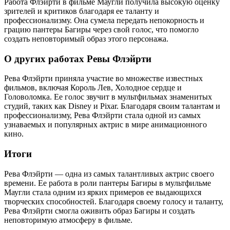
Работа Флэйрти в фильме Маугли получила высокую оценку
зрителей и критиков благодаря ее таланту и
профессионализму. Она сумела передать непокорность и
грацию пантеры Багиры через свой голос, что помогло
создать неповторимый образ этого персонажа.
О других работах Ревы Флэйрти
Рева Флэйрти приняла участие во множестве известных
фильмов, включая Король Лев, Холодное сердце и
Головоломка. Ее голос звучит в мультфильмах знаменитых
студий, таких как Disney и Pixar. Благодаря своим талантам и
профессионализму, Рева Флэйрти стала одной из самых
узнаваемых и популярных актрис в мире анимационного
кино.
Итоги
Рева Флэйрти — одна из самых талантливых актрис своего
времени. Ее работа в роли пантеры Багиры в мультфильме
Маугли стала одним из ярких примеров ее выдающихся
творческих способностей. Благодаря своему голосу и таланту,
Рева Флэйрти смогла оживить образ Багиры и создать
неповторимую атмосферу в фильме.