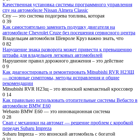
Качественная установка системы программного управления
спу на автомобиле Nissan Almera Classic
Спу — это система подогрева топлива, которая
0
39
Как самостоятельно заменить подушку двигателя на
автомобиле Chevrolet Cruze без посещения сервисного центра
Владельцам автомобиля Шевроле Круз важно знать, что
0
82
Нарушение знака разворота может привести к превышению
штрафа для владельцев легковых автомобилей
Нарушение правил дорожного движения – это действие
0
9
Как диагностировать и ремонтировать Mitsubishi RVR Н23Щ
— основные симптомы, методы исправления и общие
рекомендации
Mitsubishi RVR Н23щ – это японский компактный кроссовер
0
14
Как правильно использовать отопительные системы Вебасто в
автомобиле BMW E60
Webasto BMW E60 — это инновационная система
0
28
Свап с механики на автомат — решение проблем с коробкой
передач Subaru Impreza
Subaru Impreza – это японский автомобиль с богатой
0
31