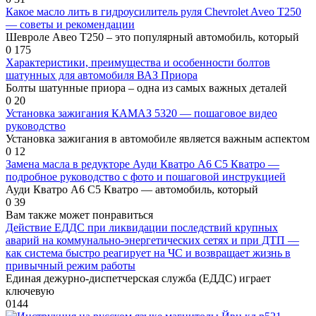
Какое масло лить в гидроусилитель руля Chevrolet Aveo T250
— советы и рекомендации
Шевроле Авео Т250 – это популярный автомобиль, который
0
175
Характеристики, преимущества и особенности болтов
шатунных для автомобиля ВАЗ Приора
Болты шатунные приора – одна из самых важных деталей
0
20
Установка зажигания КАМАЗ 5320 — пошаговое видео
руководство
Установка зажигания в автомобиле является важным аспектом
0
12
Замена масла в редукторе Ауди Кватро А6 С5 Кватро —
подробное руководство с фото и пошаговой инструкцией
Ауди Кватро А6 С5 Кватро — автомобиль, который
0
39
Вам также может понравиться
Действие ЕДДС при ликвидации последствий крупных
аварий на коммунально-энергетических сетях и при ДТП —
как система быстро реагирует на ЧС и возвращает жизнь в
привычный режим работы
Единая дежурно-диспетчерская служба (ЕДДС) играет
ключевую
0
144