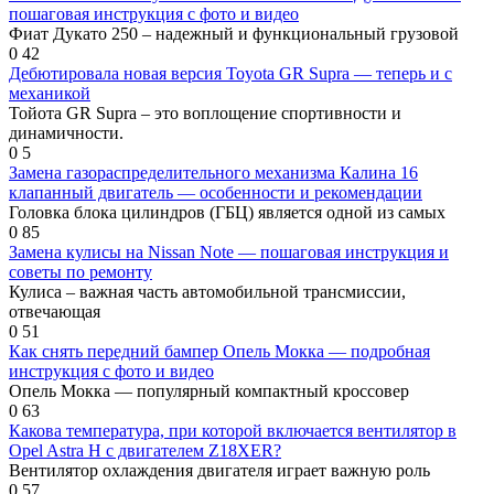
пошаговая инструкция с фото и видео
Фиат Дукато 250 – надежный и функциональный грузовой
0
42
Дебютировала новая версия Toyota GR Supra — теперь и с
механикой
Тойота GR Supra – это воплощение спортивности и
динамичности.
0
5
Замена газораспределительного механизма Калина 16
клапанный двигатель — особенности и рекомендации
Головка блока цилиндров (ГБЦ) является одной из самых
0
85
Замена кулисы на Nissan Note — пошаговая инструкция и
советы по ремонту
Кулиса – важная часть автомобильной трансмиссии,
отвечающая
0
51
Как снять передний бампер Опель Мокка — подробная
инструкция с фото и видео
Опель Мокка — популярный компактный кроссовер
0
63
Какова температура, при которой включается вентилятор в
Opel Astra H с двигателем Z18XER?
Вентилятор охлаждения двигателя играет важную роль
0
57