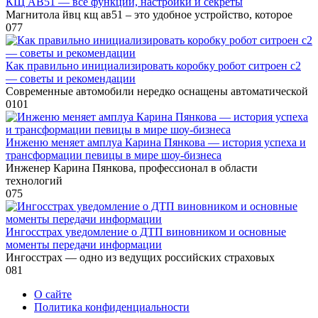
КЩ АВ51 — все функции, настройки и секреты
Магнитола йвц кщ ав51 – это удобное устройство, которое
0
77
Как правильно инициализировать коробку робот ситроен с2
— советы и рекомендации
Современные автомобили нередко оснащены автоматической
0
101
Инженю меняет амплуа Карина Пянкова — история успеха и
трансформации певицы в мире шоу-бизнеса
Инженер Карина Пянкова, профессионал в области
технологий
0
75
Ингосстрах уведомление о ДТП виновником и основные
моменты передачи информации
Ингосстрах — одно из ведущих российских страховых
0
81
О сайте
Политика конфиденциальности