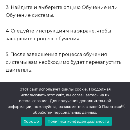
3. Найдите и выберите опцию Обучение или
Обучение системы.
4. Следуйте инструкциям на экране, чтобы
завершить процесс обучения.
5. После завершения процесса обучения
системы вам необходимо будет перезапустить
двигатель.
6. После перезапуска двигателя проверьте все
Этот сайт использует файлы cookie. Продолжая
функции автомобиля, чтобы удостовериться,
использовать этот сайт, вы соглашаетесь на их
использование. Для получения дополнительной
что система работает правильно.
информации, пожалуйста, ознакомьтесь с нашей Политикой
обработки персональных данных.
После завершения процедуры обучения
Хорошо
Политика конфиденциальности
системы автомобиля Mazda 6, вы можете быть