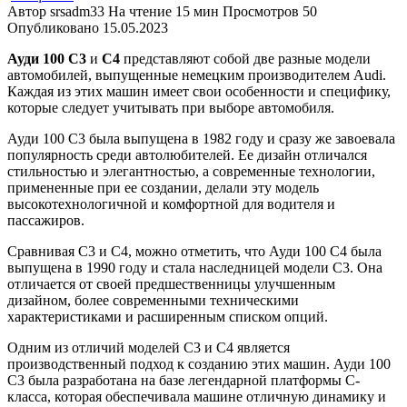
Автор
srsadm33
На чтение
15 мин
Просмотров
50
Опубликовано
15.05.2023
Ауди 100 С3
и
С4
представляют собой две разные модели
автомобилей, выпущенные немецким производителем Audi.
Каждая из этих машин имеет свои особенности и специфику,
которые следует учитывать при выборе автомобиля.
Ауди 100 С3 была выпущена в 1982 году и сразу же завоевала
популярность среди автолюбителей. Ее дизайн отличался
стильностью и элегантностью, а современные технологии,
примененные при ее создании, делали эту модель
высокотехнологичной и комфортной для водителя и
пассажиров.
Сравнивая С3 и С4, можно отметить, что Ауди 100 С4 была
выпущена в 1990 году и стала наследницей модели С3. Она
отличается от своей предшественницы улучшенным
дизайном, более современными техническими
характеристиками и расширенным списком опций.
Одним из отличий моделей С3 и С4 является
производственный подход к созданию этих машин. Ауди 100
С3 была разработана на базе легендарной платформы С-
класса, которая обеспечивала машине отличную динамику и