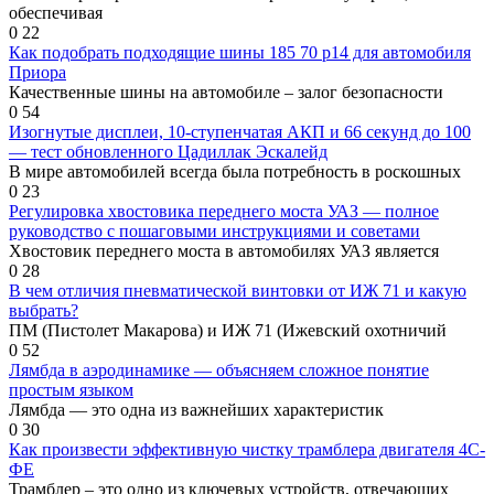
обеспечивая
0
22
Как подобрать подходящие шины 185 70 р14 для автомобиля
Приора
Качественные шины на автомобиле – залог безопасности
0
54
Изогнутые дисплеи, 10-ступенчатая АКП и 66 секунд до 100
— тест обновленного Цадиллак Эскалейд
В мире автомобилей всегда была потребность в роскошных
0
23
Регулировка хвостовика переднего моста УАЗ — полное
руководство с пошаговыми инструкциями и советами
Хвостовик переднего моста в автомобилях УАЗ является
0
28
В чем отличия пневматической винтовки от ИЖ 71 и какую
выбрать?
ПМ (Пистолет Макарова) и ИЖ 71 (Ижевский охотничий
0
52
Лямбда в аэродинамике — объясняем сложное понятие
простым языком
Лямбда — это одна из важнейших характеристик
0
30
Как произвести эффективную чистку трамблера двигателя 4С-
ФЕ
Трамблер – это одно из ключевых устройств, отвечающих