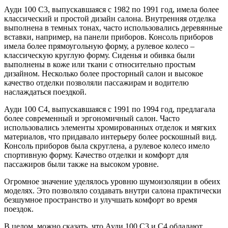
Ауди 100 С3, выпускавшаяся с 1982 по 1991 год, имела более
классический и простой дизайн салона. Внутренняя отделка
выполнена в темных тонах, часто использовались деревянные
вставки, например, на панели приборов. Консоль приборов
имела более прямоугольную форму, а рулевое колесо –
классическую круглую форму. Сиденья и обивка были
выполнены в коже или ткани с относительно простым
дизайном. Несколько более просторный салон и высокое
качество отделки позволяли пассажирам и водителю
наслаждаться поездкой.
Ауди 100 С4, выпускавшаяся с 1991 по 1994 год, предлагала
более современный и эргономичный салон. Часто
использовались элементы хромированных отделок и мягких
материалов, что придавало интерьеру более роскошный вид.
Консоль приборов была скруглена, а рулевое колесо имело
спортивную форму. Качество отделки и комфорт для
пассажиров были также на высоком уровне.
Огромное значение уделялось уровню шумоизоляции в обеих
моделях. Это позволяло создавать внутри салона практически
безшумное пространство и улучшать комфорт во время
поездок.
В целом, можно сказать, что Ауди 100 С3 и С4 обладают