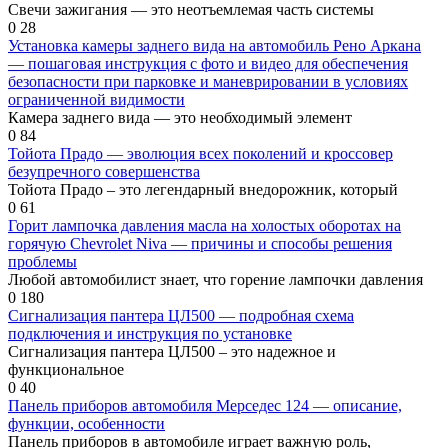
Свечи зажигания — это неотъемлемая часть системы
0
28
Установка камеры заднего вида на автомобиль Рено Аркана
— пошаговая инструкция с фото и видео для обеспечения
безопасности при парковке и маневрировании в условиях
ограниченной видимости
Камера заднего вида — это необходимый элемент
0
84
Тойота Прадо — эволюция всех поколений и кроссовер
безупречного совершенства
Тойота Прадо – это легендарный внедорожник, который
0
61
Горит лампочка давления масла на холостых оборотах на
горячую Chevrolet Niva — причины и способы решения
проблемы
Любой автомобилист знает, что горение лампочки давления
0
180
Сигнализация пантера ЦЛ500 — подробная схема
подключения и инструкция по установке
Сигнализация пантера ЦЛ500 – это надежное и
функциональное
0
40
Панель приборов автомобиля Мерседес 124 — описание,
функции, особенности
Панель приборов в автомобиле играет важную роль,