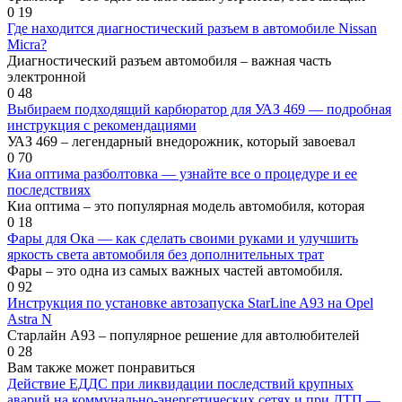
0
19
Где находится диагностический разъем в автомобиле Nissan
Micra?
Диагностический разъем автомобиля – важная часть
электронной
0
48
Выбираем подходящий карбюратор для УАЗ 469 — подробная
инструкция с рекомендациями
УАЗ 469 – легендарный внедорожник, который завоевал
0
70
Киа оптима разболтовка — узнайте все о процедуре и ее
последствиях
Киа оптима – это популярная модель автомобиля, которая
0
18
Фары для Ока — как сделать своими руками и улучшить
яркость света автомобиля без дополнительных трат
Фары – это одна из самых важных частей автомобиля.
0
92
Инструкция по установке автозапуска StarLine A93 на Opel
Astra N
Старлайн А93 – популярное решение для автолюбителей
0
28
Вам также может понравиться
Действие ЕДДС при ликвидации последствий крупных
аварий на коммунально-энергетических сетях и при ДТП —