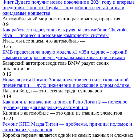
Фиат Дуцато получит новое поколение в 2024 году и впервые
представит клон от Toyota — подробности рестайлинга и
ожидаемые новшества
Автомобильный мир постоянно развивается, предлагая
0
9
Как работает гидроусилитель руля на автомобиле Chevrolet
Niva — процесс и основные компоненты системы
Итак, мы все знаем, что автомобиль —
0
25
БМВ представила новую модель х1 м35и хдриве – горячий
компактный кроссовер с уникальными характеристиками
Баварский автопроизводитель BMW радует своих
поклонников
0
16
Новая версия Пагани Зонда представлена на эксклюзивной
презентации — чудо инженерии и роскоши в одном облике!
Пагани Зонда — это легенда среди суперкаров
0
19
Как понять назначение кнопок в Рено Логан 2 — полезное
руководство для владельцев автомобиля
Кнопки в автомобиле — это один из главных элементов
0
221
Ремонт КПП Мазда Титан — проблемы, причины поломок и
способы их устранения
Коробка передач является одной из самых важных и сложных