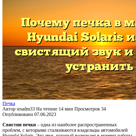
Печка
Автор
srsadm33
На чтение
14 мин
Просмотров
34
Опубликовано
07.06.2023
Свистни печки
– одна из наиболее распространенных
проблем, с которыми сталкиваются владельцы автомобилей
Hyundai Solaris. Это звук, который возникает в момент работы