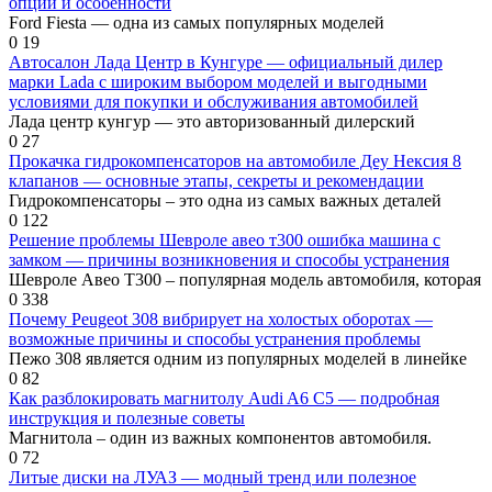
опции и особенности
Ford Fiesta — одна из самых популярных моделей
0
19
Автосалон Лада Центр в Кунгуре — официальный дилер
марки Lada с широким выбором моделей и выгодными
условиями для покупки и обслуживания автомобилей
Лада центр кунгур — это авторизованный дилерский
0
27
Прокачка гидрокомпенсаторов на автомобиле Деу Нексия 8
клапанов — основные этапы, секреты и рекомендации
Гидрокомпенсаторы – это одна из самых важных деталей
0
122
Решение проблемы Шевроле авео т300 ошибка машина с
замком — причины возникновения и способы устранения
Шевроле Авео Т300 – популярная модель автомобиля, которая
0
338
Почему Peugeot 308 вибрирует на холостых оборотах —
возможные причины и способы устранения проблемы
Пежо 308 является одним из популярных моделей в линейке
0
82
Как разблокировать магнитолу Audi A6 C5 — подробная
инструкция и полезные советы
Магнитола – один из важных компонентов автомобиля.
0
72
Литые диски на ЛУАЗ — модный тренд или полезное