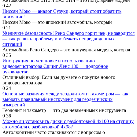
Автомобили ВАЗ 2112 и ВАЗ 2114 – это популярные модели
0
42
Ниссан Моко — аналог Сузуки, который стоит обратить
внимание!
Ниссан Моко — это японский автомобиль, который
0
21
Увеличьте безопасность! Рено Сандеро горит чек, не заводится
— как решить проблему и избежать непредвиденных
ситуаций
Автомобиль Рено Сандеро – это популярная модель, которая
0
35
Инструкция по установке и использованию
видеорегистратора Сщинг Ленс 180 — подробное
руководство
Отличный выбор! Если вы думаете о покупке нового
видеорегистратора
0
24
Основные различия между теодолитом и тахометром — как
выбрать правильный инструмент для геодезических
измерений
Теодолит и тахометр — это два незаменимых инструмента
0
36
Можно ли установить диски с разболтовкой 4х100 на ступицу
автомобиля с разболтовкой 4х98?
Автолюбители часто сталкиваются с вопросом о