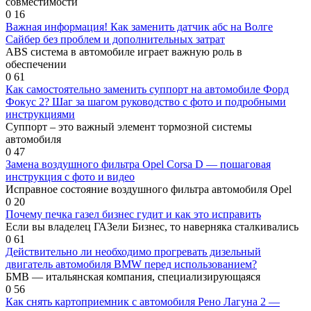
совместимости
0
16
Важная информация! Как заменить датчик абс на Волге
Сайбер без проблем и дополнительных затрат
ABS система в автомобиле играет важную роль в
обеспечении
0
61
Как самостоятельно заменить суппорт на автомобиле Форд
Фокус 2? Шаг за шагом руководство с фото и подробными
инструкциями
Суппорт – это важный элемент тормозной системы
автомобиля
0
47
Замена воздушного фильтра Opel Corsa D — пошаговая
инструкция с фото и видео
Исправное состояние воздушного фильтра автомобиля Opel
0
20
Почему печка газел бизнес гудит и как это исправить
Если вы владелец ГАЗели Бизнес, то наверняка сталкивались
0
61
Действительно ли необходимо прогревать дизельный
двигатель автомобиля BMW перед использованием?
БМВ — итальянская компания, специализирующаяся
0
56
Как снять картоприемник с автомобиля Рено Лагуна 2 —