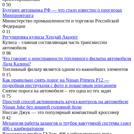
0
50
Будущее авторынка РФ — что стало известно о прогнозах
Минпромторга
Министерство промышленности и торговли Российской
Федерации
0
11
Регулировка кулисы Хендай Акцент
Кулиса – главная составляющая часть трансмиссии
автомобиля
0
98
Что говорят о неисправности топливного фильтра автомобиля
Лада Калина?
Топливный фильтр является одним из важнейших элементов
0
15
Как правильно снять порог на Nissan Primera P12 —
подробная инструкция с фото и пошаговым описанием
Снятие порога на автомобиле – это одна из тех задач
0
75
Простой способ активировать круиз-контроль на автомобиле
Nissan Juke без лишней головной боли
Ниссан Джук — это популярный компактный кроссовер
0
42
Механизм работы шлангов и трубок вакуумной системы газел
406 с карбюратором
Вакуумные трубки ГАЗель 406 карбюраторного типа