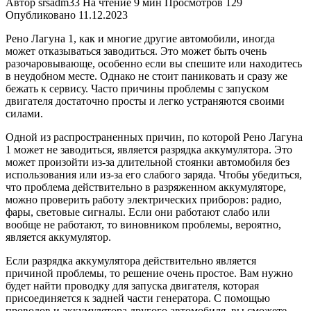
Автор
srsadm33
На чтение
9 мин
Просмотров
129
Опубликовано
11.12.2023
Рено Лагуна 1, как и многие другие автомобили, иногда
может отказываться заводиться. Это может быть очень
разочаровывающе, особенно если вы спешите или находитесь
в неудобном месте. Однако не стоит паниковать и сразу же
бежать к сервису. Часто причины проблемы с запуском
двигателя достаточно просты и легко устраняются своими
силами.
Одной из распространенных причин, по которой Рено Лагуна
1 может не заводиться, является разрядка аккумулятора. Это
может произойти из-за длительной стоянки автомобиля без
использования или из-за его слабого заряда. Чтобы убедиться,
что проблема действительно в разряженном аккумуляторе,
можно проверить работу электрических приборов: радио,
фары, световые сигналы. Если они работают слабо или
вообще не работают, то виновником проблемы, вероятно,
является аккумулятор.
Если разрядка аккумулятора действительно является
причиной проблемы, то решение очень простое. Вам нужно
будет найти проводку для запуска двигателя, которая
присоединяется к задней части генератора. С помощью
проводов и аккумулятора другого автомобиля, вы сможете