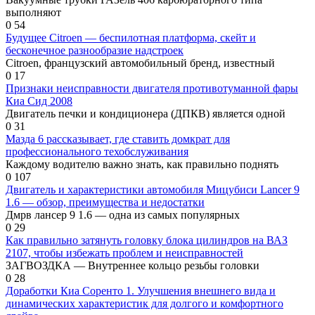
выполняют
0
54
Будущее Citroen — беспилотная платформа, скейт и
бесконечное разнообразие надстроек
Citroen, французский автомобильный бренд, известный
0
17
Признаки неисправности двигателя противотуманной фары
Киа Сид 2008
Двигатель печки и кондиционера (ДПКВ) является одной
0
31
Мазда 6 рассказывает, где ставить домкрат для
профессионального техобслуживания
Каждому водителю важно знать, как правильно поднять
0
107
Двигатель и характеристики автомобиля Мицубиси Lancer 9
1.6 — обзор, преимущества и недостатки
Дмрв лансер 9 1.6 — одна из самых популярных
0
29
Как правильно затянуть головку блока цилиндров на ВАЗ
2107, чтобы избежать проблем и неисправностей
ЗАГВОЗДКА — Внутреннее кольцо резьбы головки
0
28
Доработки Киа Соренто 1. Улучшения внешнего вида и
динамических характеристик для долгого и комфортного