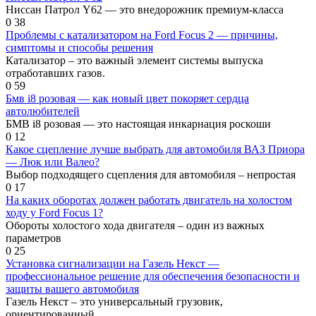
Ниссан Патрол Y62 — это внедорожник премиум-класса
0
38
Проблемы с катализатором на Ford Focus 2 — причины,
симптомы и способы решения
Катализатор – это важный элемент системы выпуска
отработавших газов.
0
59
Бмв i8 розовая — как новый цвет покоряет сердца
автолюбителей
БМВ i8 розовая — это настоящая инкарнация роскоши
0
12
Какое сцепление лучше выбрать для автомобиля ВАЗ Приора
— Люк или Валео?
Выбор подходящего сцепления для автомобиля – непростая
0
17
На каких оборотах должен работать двигатель на холостом
ходу у Ford Focus 1?
Обороты холостого хода двигателя – один из важных
параметров
0
25
Установка сигнализации на Газель Некст —
профессиональное решение для обеспечения безопасности и
защиты вашего автомобиля
Газель Некст – это универсальный грузовик,
ориентированный