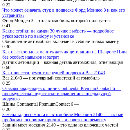
0
22
Что может означать стук в подвеске Форд Мондео 3 и как его
устранить?
Форд Мондео 3 – это автомобиль, который пользуется
0
41
Какие стойки на камри 30 лучше выбрать — подробное
руководство по выбору и установке
Обновление автомобиля включает в себя не только замену
0
30
Как с легкостью заменить датчик детонации на Шевроле Нива
без особых навыков и затрат
Датчик детонации – важная деталь автомобиля, отвечающая
0
60
Как провести ремонт передней подвески Ваз 21043
Ваз 21043 — популярный советский автомобиль
0
25
Отзывы владельцев о шине Continental PremiumContact 6 —
преимущества, недостатки и сравнение с предыдущей
моделью
Шины Continental PremiumContact 6 —
0
20
Замена заднего моста в автомобиле Москвич 2140 — частые
проблемы, основные причины и советы по ремонту
Задний мост москвич 2140 – это одна из ключевых частей