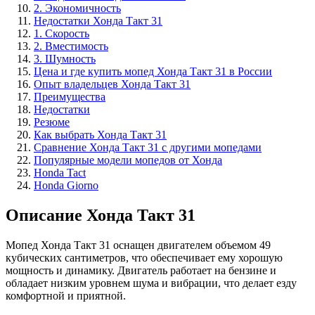
2. Экономичность
Недостатки Хонда Такт 31
1. Скорость
2. Вместимость
3. Шумность
Цена и где купить мопед Хонда Такт 31 в России
Опыт владельцев Хонда Такт 31
Преимущества
Недостатки
Резюме
Как выбрать Хонда Такт 31
Сравнение Хонда Такт 31 с другими мопедами
Популярные модели мопедов от Хонда
Honda Tact
Honda Giorno
Описание Хонда Такт 31
Мопед Хонда Такт 31 оснащен двигателем объемом 49
кубических сантиметров, что обеспечивает ему хорошую
мощность и динамику. Двигатель работает на бензине и
обладает низким уровнем шума и вибрации, что делает езду
комфортной и приятной.