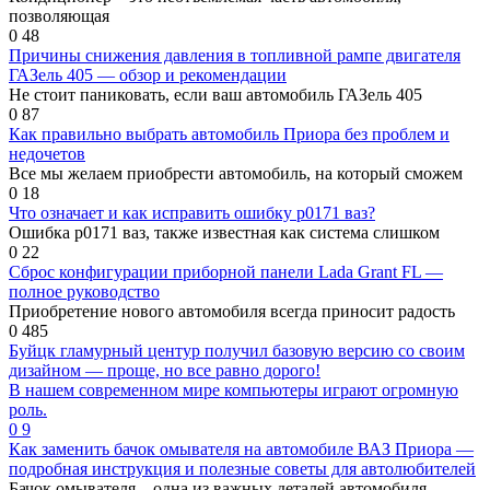
позволяющая
0
48
Причины снижения давления в топливной рампе двигателя
ГАЗель 405 — обзор и рекомендации
Не стоит паниковать, если ваш автомобиль ГАЗель 405
0
87
Как правильно выбрать автомобиль Приора без проблем и
недочетов
Все мы желаем приобрести автомобиль, на который сможем
0
18
Что означает и как исправить ошибку р0171 ваз?
Ошибка р0171 ваз, также известная как система слишком
0
22
Сброс конфигурации приборной панели Lada Grant FL —
полное руководство
Приобретение нового автомобиля всегда приносит радость
0
485
Буйцк гламурный центур получил базовую версию со своим
дизайном — проще, но все равно дорого!
В нашем современном мире компьютеры играют огромную
роль.
0
9
Как заменить бачок омывателя на автомобиле ВАЗ Приора —
подробная инструкция и полезные советы для автолюбителей
Бачок омывателя – одна из важных деталей автомобиля