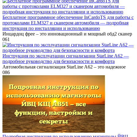
Бесплатное программное обеспечение InCardoTS для работы с
протоколами ELM327 и сканером автомобиля — подробная
инструкция по инсталляции и использованию
Инцардоц фрее – это инновационный и мощный обд2 сканер
0
61
Инструкция по эксплуатации сигнализации StarLine A62 —
подробное руководство для безопасности и комфорта
Автомобильная сигнализация StarLine A62 – это надежное
0
86
Подробная инструкция по использованию магнитолы ЙВЦ