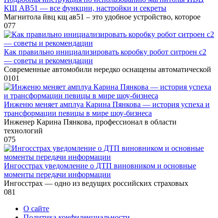
КЩ АВ51 — все функции, настройки и секреты
Магнитола йвц кщ ав51 – это удобное устройство, которое
0
77
Как правильно инициализировать коробку робот ситроен с2
— советы и рекомендации
Современные автомобили нередко оснащены автоматической
0
101
Инженю меняет амплуа Карина Пянкова — история успеха и
трансформации певицы в мире шоу-бизнеса
Инженер Карина Пянкова, профессионал в области
технологий
0
75
Ингосстрах уведомление о ДТП виновником и основные
моменты передачи информации
Ингосстрах — одно из ведущих российских страховых
0
81
О сайте
Политика конфиденциальности