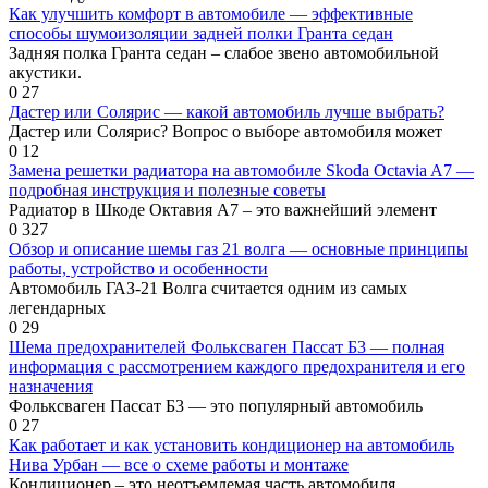
Как улучшить комфорт в автомобиле — эффективные
способы шумоизоляции задней полки Гранта седан
Задняя полка Гранта седан – слабое звено автомобильной
акустики.
0
27
Дастер или Солярис — какой автомобиль лучше выбрать?
Дастер или Солярис? Вопрос о выборе автомобиля может
0
12
Замена решетки радиатора на автомобиле Skoda Octavia A7 —
подробная инструкция и полезные советы
Радиатор в Шкоде Октавия A7 – это важнейший элемент
0
327
Обзор и описание шемы газ 21 волга — основные принципы
работы, устройство и особенности
Автомобиль ГАЗ-21 Волга считается одним из самых
легендарных
0
29
Шема предохранителей Фольксваген Пассат Б3 — полная
информация с рассмотрением каждого предохранителя и его
назначения
Фольксваген Пассат Б3 — это популярный автомобиль
0
27
Как работает и как установить кондиционер на автомобиль
Нива Урбан — все о схеме работы и монтаже
Кондиционер – это неотъемлемая часть автомобиля,