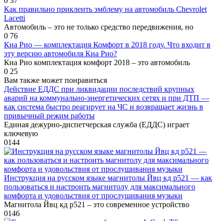
0
37
Как правильно приклеить эмблему на автомобиль Chevrolet
Lacetti
Автомобиль – это не только средство передвижения, но
0
76
Киа Рио — комплектация Комфорт в 2018 году. Что входит в
эту версию автомобиля Киа Рио?
Киа Рио комплектация комфорт 2018 – это автомобиль
0
25
Вам также может понравиться
Действие ЕДДС при ликвидации последствий крупных
аварий на коммунально-энергетических сетях и при ДТП —
как система быстро реагирует на ЧС и возвращает жизнь в
привычный режим работы
Единая дежурно-диспетчерская служба (ЕДДС) играет
ключевую
0
144
Инструкция на русском языке магнитолы Йвц кд р521 — как
пользоваться и настроить магнитолу для максимального
комфорта и удовольствия от прослушивания музыки
Магнитола Йвц кд р521 – это современное устройство
0
146