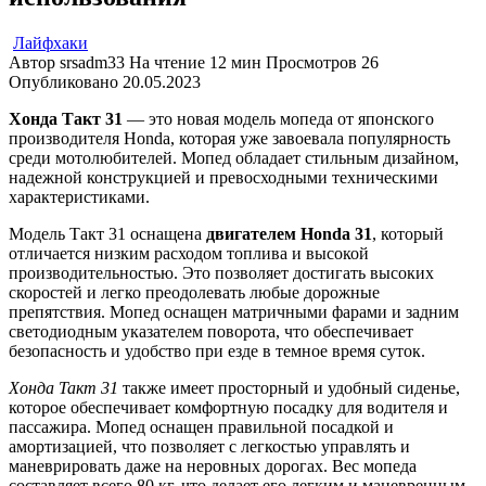
Лайфхаки
Автор
srsadm33
На чтение
12 мин
Просмотров
26
Опубликовано
20.05.2023
Хонда Такт 31
— это новая модель мопеда от японского
производителя Honda, которая уже завоевала популярность
среди мотолюбителей. Мопед обладает стильным дизайном,
надежной конструкцией и превосходными техническими
характеристиками.
Модель Такт 31 оснащена
двигателем Honda 31
, который
отличается низким расходом топлива и высокой
производительностью. Это позволяет достигать высоких
скоростей и легко преодолевать любые дорожные
препятствия. Мопед оснащен матричными фарами и задним
светодиодным указателем поворота, что обеспечивает
безопасность и удобство при езде в темное время суток.
Хонда Такт 31
также имеет просторный и удобный сиденье,
которое обеспечивает комфортную посадку для водителя и
пассажира. Мопед оснащен правильной посадкой и
амортизацией, что позволяет с легкостью управлять и
маневрировать даже на неровных дорогах. Вес мопеда
составляет всего 80 кг, что делает его легким и маневренным