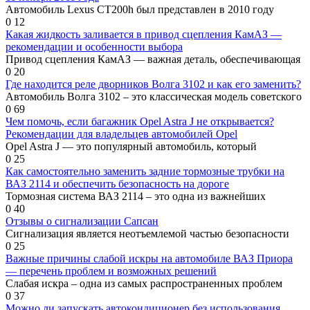
Автомобиль Lexus CT200h был представлен в 2010 году
0
12
Какая жидкость заливается в привод сцепления КамАЗ —
рекомендации и особенности выбора
Привод сцепления КамАЗ — важная деталь, обеспечивающая
0
20
Где находится реле дворников Волга 3102 и как его заменить?
Автомобиль Волга 3102 – это классическая модель советского
0
69
Чем помочь, если багажник Opel Astra J не открывается?
Рекомендации для владельцев автомобилей Opel
Opel Astra J — это популярный автомобиль, который
0
25
Как самостоятельно заменить задние тормозные трубки на
ВАЗ 2114 и обеспечить безопасность на дороге
Тормозная система ВАЗ 2114 – это одна из важнейших
0
40
Отзывы о сигнализации Сапсан
Сигнализация является неотъемлемой частью безопасности
0
25
Важные причины слабой искры на автомобиле ВАЗ Приора
— перечень проблем и возможных решений
Слабая искра – одна из самых распространенных проблем
0
37
Можно ли запускать автокондиционер без использования