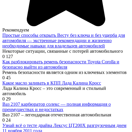
Рекомендуем
Простые способы открыть Весту без ключа и без ущерба для
автомобиля — экстренные рекомендации и жизненно
необходимые навыки для владельцев автомобилей
Некоторые ситуации, связанные с потерей автомобильного
0
127
Как разблокировать ремень безопасности Toyota Corolla и
безопасно выйти из автомобиля
Ремень безопасности является одним из ключевых элементов
0
45
Какое масло заливать в КПП Лада Калина Кросс
Лада Калина Кросс – это современный и стильный
автомобиль
0
29
Ваз 2107 карбюратор солекс — полная информация о
преимуществах и недостатках
Ваз 2107 – легендарная отечественная автомобильная
0
24
Узнай всё о тесте драйва Лексус ЦТ200Х разгрузочным днем
11 ноября 2011 года