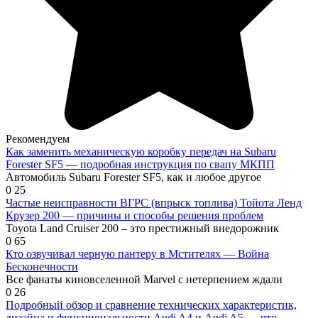
Рекомендуем
Как заменить механическую коробку передач на Subaru
Forester SF5 — подробная инструкция по свапу МКПП
Автомобиль Subaru Forester SF5, как и любое другое
0
25
Частые неисправности ВГРС (впрыск топлива) Тойота Ленд
Крузер 200 — причины и способы решения проблем
Toyota Land Cruiser 200 – это престижный внедорожник
0
65
Кто озвучивал черную пантеру в Мстителях — Война
Бесконечности
Все фанаты киновселенной Marvel с нетерпением ждали
0
26
Подробный обзор и сравнение технических характеристик,
дизайна и функциональности Audi A4 и Audi A5 — что