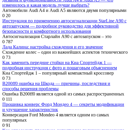
изменилось и какая модель лучше выбрать?
Автомобили Audi A4 и Audi A5 являются двумя популярными
0
20
Инструкция по применению автосигнализации StarLine A90 с
автозапуском — подробное руководство для эффективной
безопасности и комфортного использования
Автосигнализация Старлайн А90 с автозапуском – это
0
787
Лада Калина: настройка схождения и его значение
Схождение колес – один из важнейших аспектов технического
0
73
Как заменить передние стойки на Киа Спортейдж 1 —
подробная инструкция с фото и пошаговым объяснением
Киа Спортейдж 1 – популярный компактный кроссовер
0
73
B200ff0 ошибка на Шкода — причины, последствия и
способы решения проблемы
Ошибка B200ff0 является одной из самых распространенных
0
111
Прошивка конверс Форд Мондео 4 — секреты модификации
и улучшение характеристик
Конверсация Ford Mondeo 4 является одним из самых
популярных
0
91