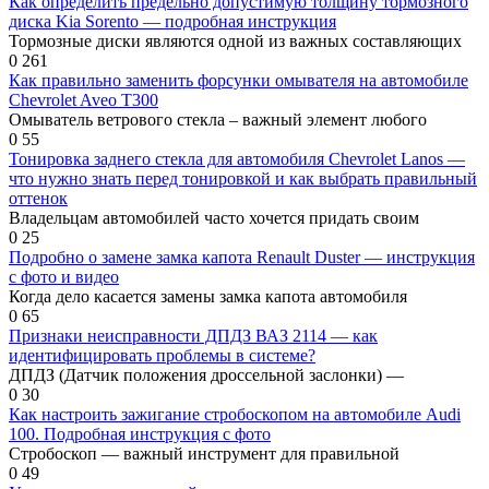
Как определить предельно допустимую толщину тормозного
диска Kia Sorento — подробная инструкция
Тормозные диски являются одной из важных составляющих
0
261
Как правильно заменить форсунки омывателя на автомобиле
Chevrolet Aveo T300
Омыватель ветрового стекла – важный элемент любого
0
55
Тонировка заднего стекла для автомобиля Chevrolet Lanos —
что нужно знать перед тонировкой и как выбрать правильный
оттенок
Владельцам автомобилей часто хочется придать своим
0
25
Подробно о замене замка капота Renault Duster — инструкция
с фото и видео
Когда дело касается замены замка капота автомобиля
0
65
Признаки неисправности ДПДЗ ВАЗ 2114 — как
идентифицировать проблемы в системе?
ДПДЗ (Датчик положения дроссельной заслонки) —
0
30
Как настроить зажигание стробоскопом на автомобиле Audi
100. Подробная инструкция с фото
Стробоскоп — важный инструмент для правильной
0
49