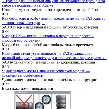
У трампа длиннее новый лимузин американского президента
впервые показался на публике
Новый лимузин американского президента, который был
0
11
Как безопасно и эффективно перекрыть печку на УАЗ Хантер
— пошаговая инструкция
УАЗ Хантер – надежный и мощный автомобиль, который
0
44
Мазда 6 ГХ — причины скрипа в передней подвеске и
способы его устранения
Мазда 6 гх, как и любой автомобиль, может временами
0
49
Какие двигатели устанавливают на УАЗ Буханка 2020 —
полный обзор модельного ряда и технические характеристики
УАЗ Буханка – это легендарный внедорожник, который
0
15
Чулок заднего моста Нива и классической модели —
сравнение и особенности.
Чулок заднего моста — это важная деталь в конструкции
0
22
Вам также может понравиться