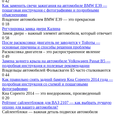
0
42
Как заменить свечи зажигания на автомобиле BMW Е39 —
пошаговая инструкция с фотографиями и подробными
объяснениями
Владение автомобилем BMW E39 — это прекрасная
0
18
Регулировка замка двери Калина
Замок двери – важный элемент автомобиля, который отвечает
0
58
После раскоксовки двигатель не заводится у Тойоты —
основные причины и способы решения проблемы
Раскоксовка двигателя – это распространенное явление
0
49
Замена заднего крыла на автомобиле Volkswagen Passat B5 —
подробная инструкция и полезные рекомендации
Владельцы автомобилей Фольксваген Б5 часто сталкиваются
0
44
Как правильно снять задний бампер Киа Соренто 2014 года —
подробная инструкция со схемой и пошаговыми
фотографиями
Киа Соренто 2014 — это внедорожник, произведенный
0
20
Рейтинг сайлентблоков для ВАЗ 2107 — как выбрать лучшую
опцию для вашего автомобиля?
Сайлентблоки — важная деталь подвески автомобиля