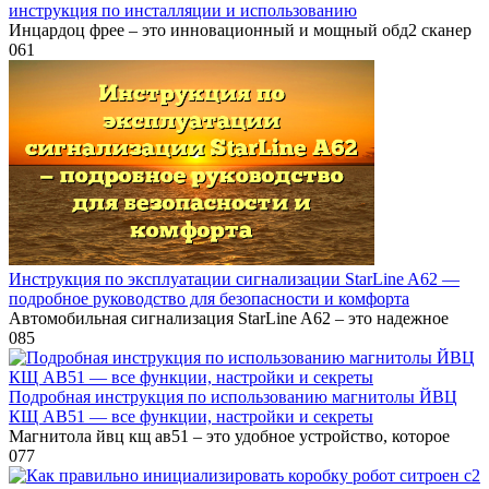
инструкция по инсталляции и использованию
Инцардоц фрее – это инновационный и мощный обд2 сканер
0
61
Инструкция по эксплуатации сигнализации StarLine A62 —
подробное руководство для безопасности и комфорта
Автомобильная сигнализация StarLine A62 – это надежное
0
85
Подробная инструкция по использованию магнитолы ЙВЦ
КЩ АВ51 — все функции, настройки и секреты
Магнитола йвц кщ ав51 – это удобное устройство, которое
0
77