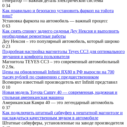
Генератор — важная деталь электрической системы
0
34
Как правильно и безопасно установить фаркоп на тойота
виш?
Установка фаркопа на автомобиль — важный процесс
0
63
Как снять спинку заднего сиденья Деу Нексия и выполнить
необходимые ремонтные работы
Деу Нексия – это популярный автомобиль, который широко
0
23
Подробная настройка магнитолы Teyes CC3 для оптимального
звучания и комфорта пользователя
Магнитола TEYES CC3 – это современный автомобильный
0
2.9к.
Цены на обновленный Infiniti ЯХ80 в РФ выросли на 700
тысяч рублей по сравнению с предшественником
Всемирно известный производитель яхт Infiniti представил
0
10
Новая модель Toyota Camry 40 — современная, надежная и
стильная американская машина
Американская Камри 40 — это легендарный автомобиль
0
37
Как подключить штатный сабвуфер к нештатной магнитоле и
наслаждаться качественным звуком в автомобиле
Штатные сабвуферы, установленные на заводе производителя