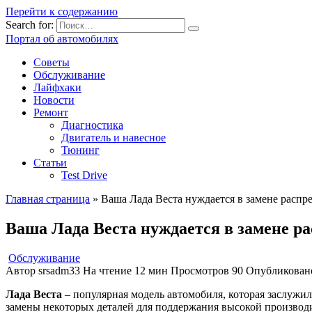
Перейти к содержанию
Search for:
Портал об автомобилях
Советы
Обслуживание
Лайфхаки
Новости
Ремонт
Диагностика
Двигатель и навесное
Тюнинг
Статьи
Test Drive
Главная страница
»
Ваша Лада Веста нуждается в замене распред
Ваша Лада Веста нуждается в замене рас
Обслуживание
Автор
srsadm33
На чтение
12 мин
Просмотров
90
Опубликован
Лада Веста
– популярная модель автомобиля, которая заслужи
замены некоторых деталей для поддержания высокой производит