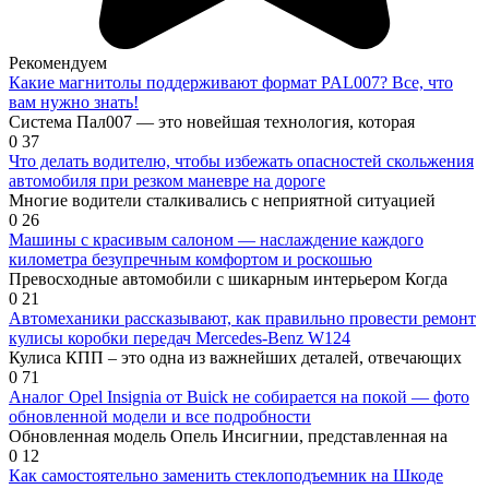
Рекомендуем
Какие магнитолы поддерживают формат PAL007? Все, что
вам нужно знать!
Система Пал007 — это новейшая технология, которая
0
37
Что делать водителю, чтобы избежать опасностей скольжения
автомобиля при резком маневре на дороге
Многие водители сталкивались с неприятной ситуацией
0
26
Машины с красивым салоном — наслаждение каждого
километра безупречным комфортом и роскошью
Превосходные автомобили с шикарным интерьером Когда
0
21
Автомеханики рассказывают, как правильно провести ремонт
кулисы коробки передач Mercedes-Benz W124
Кулиса КПП – это одна из важнейших деталей, отвечающих
0
71
Аналог Opel Insignia от Buick не собирается на покой — фото
обновленной модели и все подробности
Обновленная модель Oпель Инсигнии, представленная на
0
12
Как самостоятельно заменить стеклоподъемник на Шкоде