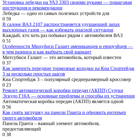
Установка лебедки на УАЗ 3303 своими руками — пошаговая
инструкция и рекомендации
Лебедка — одно из самых полезных устройств для
0
59
В салоне ВАЗ 2107 распространяется удушающий запах
выхлопных газов — как избежать опасной ситуации
Каждый, кто хоть раз побывал рядом с автомобилем ВАЗ
0
51
Особенности Мицубиси Галант американцев и евроуэйцев —
в чем разница и как выбрать свой вариант
Митсубиси Галант — это автомобиль, который известен
0
37
Как заменить передние тормозные колодки на Киа Спортейдж
3 за несколько простых шагов
Киа Спортейдж 3 – популярный среднеразмерный кроссовер
0
23
Ремонт автоматической коробки передач (АКПП) Сузуки
Эскудо Г16А — основные проблемы и способы их устранения
Автоматическая коробка передач (АКПП) является одной
0
56
Как снять заглушку на панели Гранта и обновить интерьер
своего автомобиля
Панель Гранта – важный элемент автомобиля,
предоставляющий
0
38