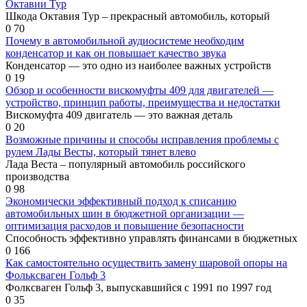
Октавии Тур
Шкода Октавия Тур – прекрасный автомобиль, который
0
70
Почему в автомобильной аудиосистеме необходим
конденсатор и как он повышает качество звука
Конденсатор — это одно из наиболее важных устройств
0
19
Обзор и особенности вискомуфты 409 для двигателей —
устройство, принцип работы, преимущества и недостатки
Вискомуфта 409 двигатель — это важная деталь
0
20
Возможные причины и способы исправления проблемы с
рулем Лады Весты, который тянет влево
Лада Веста – популярный автомобиль российского
производства
0
98
Экономически эффективный подход к списанию
автомобильных шин в бюджетной организации —
оптимизация расходов и повышение безопасности
Способность эффективно управлять финансами в бюджетных
0
166
Как самостоятельно осуществить замену шаровой опоры на
Фольксваген Гольф 3
Фолксваген Гольф 3, выпускавшийся с 1991 по 1997 год
0
35