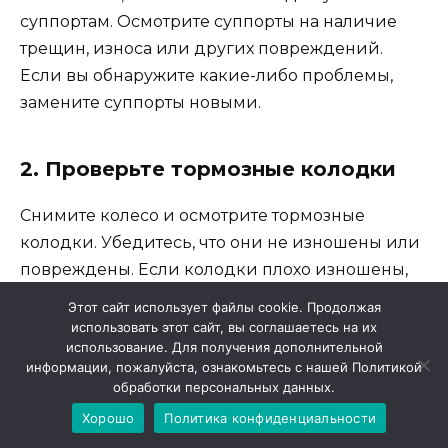
суппортам. Осмотрите суппорты на наличие
трещин, износа или других повреждений.
Если вы обнаружите какие-либо проблемы,
замените суппорты новыми.
2. Проверьте тормозные колодки
Снимите колесо и осмотрите тормозные
колодки. Убедитесь, что они не изношены или
повреждены. Если колодки плохо изношены,
замените их новыми.
Этот сайт использует файлы cookie. Продолжая
использовать этот сайт, вы соглашаетесь на их
использование. Для получения дополнительной
3. Проверьте диски тормозов
информации, пожалуйста, ознакомьтесь с нашей Политикой
обработки персональных данных.
Осмотрите диски тормозов на наличие износа,
Хорошо
Политика конфиденциальности
трещин или других повреждений. Если диски