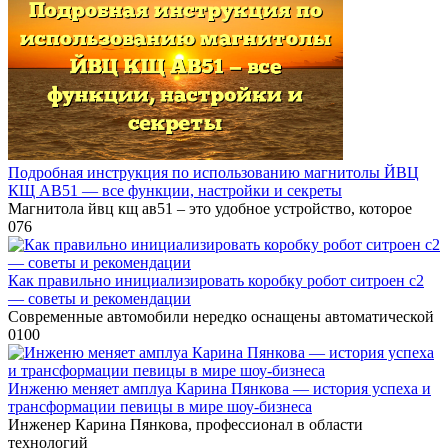
Подробная инструкция по использованию магнитолы ЙВЦ
КЩ АВ51 — все функции, настройки и секреты
Магнитола йвц кщ ав51 – это удобное устройство, которое
0
76
Как правильно инициализировать коробку робот ситроен с2
— советы и рекомендации
Современные автомобили нередко оснащены автоматической
0
100
Инженю меняет амплуа Карина Пянкова — история успеха и
трансформации певицы в мире шоу-бизнеса
Инженер Карина Пянкова, профессионал в области
технологий