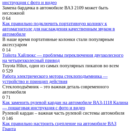
инструкция с фото и видео
Замена бардачка в автомобиле ВАЗ 2109 может быть
несложной
0
64
Как правильно подключить портативную колонку к
автомагнитоле для наслаждения качественным звуком в
автомобиле
В наше время портативные колонки стали популярным
аксессуаром
0
14
Тойота Хайлюкс — проблемы переключения двухколесного
на четырехколесный привод
Toyota Hilux, один из самых популярных пикапов во всем
0
529
Работа электрического мотора стеклоподъемника —
устройство и принцип действия
Стеклоподъёмник – это важная деталь современного
автомобиля
0
71
Как заменить рулевой кардан на автомобиле ВАЗ-1118 Калина
— пошаговая инструкция с фото и видео
Рулевой кардан – важная часть рулевой системы автомобиля
0
146
Как правильно настроить сцепление на автомобиле ВАЗ
Гранта