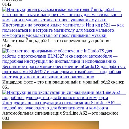
0
142
Инструкция на русском языке магнитолы Йвц кд р521 — как
пользоваться и настроить магнитолу для максимального
комфорта и удовольствия от прослушивания музыки
Магнитола Йвц кд р521 – это современное устройство
0
146
Бесплатное программное обеспечение InCardoTS для работы с
протоколами ELM327 и сканером автомобиля — подробная
инструкция по инсталляции и использованию
Инцардоц фрее – это инновационный и мощный обд2 сканер
0
61
Инструкция по эксплуатации сигнализации StarLine A62 —
подробное руководство для безопасности и комфорта
Автомобильная сигнализация StarLine A62 – это надежное
0
83