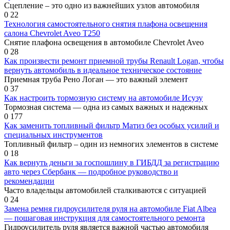
Сцепление – это одно из важнейших узлов автомобиля
0
22
Технология самостоятельного снятия плафона освещения
салона Chevrolet Aveo T250
Снятие плафона освещения в автомобиле Chevrolet Aveo
0
28
Как произвести ремонт приемной трубы Renault Logan, чтобы
вернуть автомобиль в идеальное техническое состояние
Приемная труба Рено Логан — это важный элемент
0
37
Как настроить тормозную систему на автомобиле Исузу
Тормозная система — одна из самых важных и надежных
0
177
Как заменить топливный фильтр Матиз без особых усилий и
специальных инструментов
Топливный фильтр – один из немногих элементов в системе
0
18
Как вернуть деньги за госпошлину в ГИБДД за регистрацию
авто через Сбербанк — подробное руководство и
рекомендации
Часто владельцы автомобилей сталкиваются с ситуацией
0
24
Замена ремня гидроусилителя руля на автомобиле Fiat Albea
— пошаговая инструкция для самостоятельного ремонта
Гидроусилитель руля является важной частью автомобиля