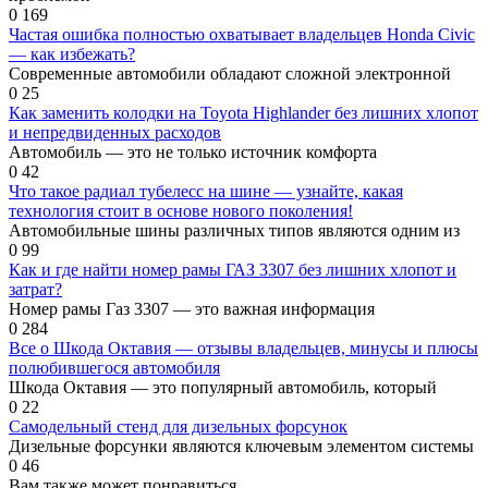
0
169
Частая ошибка полностью охватывает владельцев Honda Civic
— как избежать?
Современные автомобили обладают сложной электронной
0
25
Как заменить колодки на Toyota Highlander без лишних хлопот
и непредвиденных расходов
Автомобиль — это не только источник комфорта
0
42
Что такое радиал тубелесс на шине — узнайте, какая
технология стоит в основе нового поколения!
Автомобильные шины различных типов являются одним из
0
99
Как и где найти номер рамы ГАЗ 3307 без лишних хлопот и
затрат?
Номер рамы Газ 3307 — это важная информация
0
284
Все о Шкода Октавия — отзывы владельцев, минусы и плюсы
полюбившегося автомобиля
Шкода Октавия — это популярный автомобиль, который
0
22
Самодельный стенд для дизельных форсунок
Дизельные форсунки являются ключевым элементом системы
0
46
Вам также может понравиться