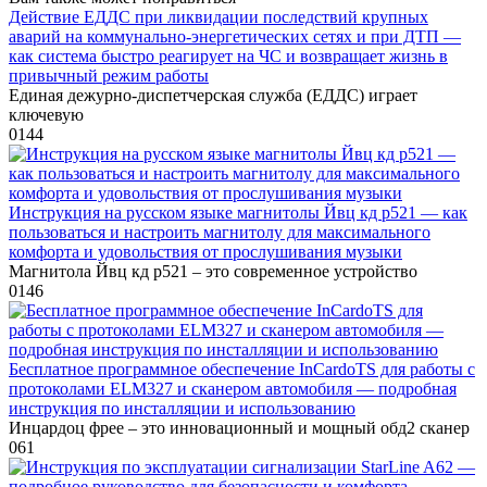
Действие ЕДДС при ликвидации последствий крупных
аварий на коммунально-энергетических сетях и при ДТП —
как система быстро реагирует на ЧС и возвращает жизнь в
привычный режим работы
Единая дежурно-диспетчерская служба (ЕДДС) играет
ключевую
0
144
Инструкция на русском языке магнитолы Йвц кд р521 — как
пользоваться и настроить магнитолу для максимального
комфорта и удовольствия от прослушивания музыки
Магнитола Йвц кд р521 – это современное устройство
0
146
Бесплатное программное обеспечение InCardoTS для работы с
протоколами ELM327 и сканером автомобиля — подробная
инструкция по инсталляции и использованию
Инцардоц фрее – это инновационный и мощный обд2 сканер
0
61