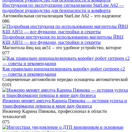
Инструкция по эксплуатации сигнализации StarLine A62 —
подробное руководство для безопасности и комфорта
Автомобильная сигнализация StarLine A62 – это надежное
0
86
Подробная инструкция по использованию магнитолы ЙВЦ
КЩ АВ51 — все функции, настройки и секреты
Магнитола йвц кщ ав51 – это удобное устройство, которое
0
77
Как правильно инициализировать коробку робот ситроен с2
— советы и рекомендации
Современные автомобили нередко оснащены автоматической
0
101
Инженю меняет амплуа Карина Пянкова — история успеха и
трансформации певицы в мире шоу-бизнеса
Инженер Карина Пянкова, профессионал в области
технологий
0
75