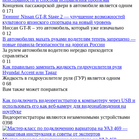
Концевик пассажирской двери в автомобиле является одним
0
171
Тюнинг Nissan GT-R Stage 2 — улучшение возможностей
культового японского спорткара на новый уровень
Ниссан GT-R – это автомобиль, который уже изначально
0
12
В автомобилях махать руками водителям теперь запрещено —
новые правила безопасности на дорогах России
За рулем автомобиля водителю нередко приходится
справляться
0
11
Как правильно заменить жидкость гидроусилителя руля
Hyundai Accent или Tagaz
Жидкость в гидроусилителе руля (ГУР) является одним
0
68
Вам также может понравиться
Как подключить видеорегистратор к компьютеру через USB и
использовать его как веб-камеру для видеонаблюдения на
ноутбуке
Видеорегистраторы являются незаменимыми устройствами
0
398