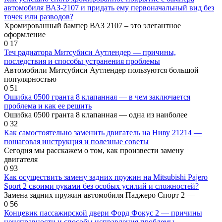
автомобиля ВАЗ-2107 и придать ему первоначальный вид без
точек или разводов?
Хромированный бампер ВАЗ 2107 – это элегантное
оформление
0
17
Теч радиатора Митсубиси Аутлендер — причины,
последствия и способы устранения проблемы
Автомобили Митсубиси Аутлендер пользуются большой
популярностью
0
51
Ошибка 0500 гранта 8 клапанная — в чем заключается
проблема и как ее решить
Ошибка 0500 гранта 8 клапанная — одна из наиболее
0
32
Как самостоятельно заменить двигатель на Ниву 21214 —
пошаговая инструкция и полезные советы
Сегодня мы расскажем о том, как произвести замену
двигателя
0
93
Как осуществить замену задних пружин на Mitsubishi Pajero
Sport 2 своими руками без особых усилий и сложностей?
Замена задних пружин автомобиля Паджеро Спорт 2 —
0
56
Концевик пассажирской двери Форд Фокус 2 — причины
неисправности и способы исправления проблемы