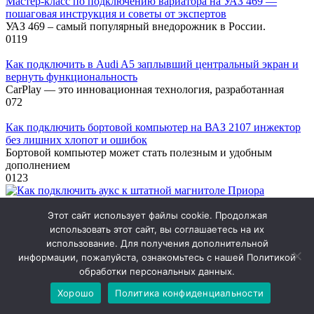
Мастер-класс по подключению вариатора на УАЗ 469 —
пошаговая инструкция и советы от экспертов
УАЗ 469 – самый популярный внедорожник в России.
0
119
Как подключить в Audi A5 заплывший центральный экран и
вернуть функциональность
CarPlay — это инновационная технология, разработанная
0
72
Как подключить бортовой компьютер на ВАЗ 2107 инжектор
без лишних хлопот и ошибок
Бортовой компьютер может стать полезным и удобным
дополнением
0
123
Как подключить аукс к штатной магнитоле Приора
Обладатели автомобиля Приора нередко сталкиваются с
Этот сайт использует файлы cookie. Продолжая
0
74
использовать этот сайт, вы соглашаетесь на их
использование. Для получения дополнительной
информации, пожалуйста, ознакомьтесь с нашей Политикой
Простой способ подключения аукс к магнитоле Blaupunkt без
обработки персональных данных.
лишних хлопот и затрат
Магнитолы Blaupunkt – это отличное решение для тех
Хорошо
Политика конфиденциальности
0
133