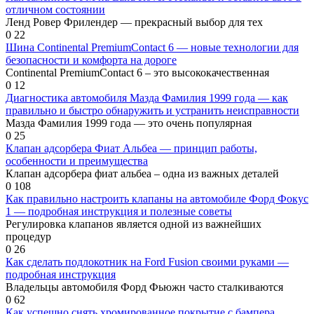
отличном состоянии
Ленд Ровер Фрилендер — прекрасный выбор для тех
0
22
Шина Continental PremiumContact 6 — новые технологии для
безопасности и комфорта на дороге
Continental PremiumContact 6 – это высококачественная
0
12
Диагностика автомобиля Мазда Фамилия 1999 года — как
правильно и быстро обнаружить и устранить неисправности
Мазда Фамилия 1999 года — это очень популярная
0
25
Клапан адсорбера Фиат Альбеа — принцип работы,
особенности и преимущества
Клапан адсорбера фиат альбеа – одна из важных деталей
0
108
Как правильно настроить клапаны на автомобиле Форд Фокус
1 — подробная инструкция и полезные советы
Регулировка клапанов является одной из важнейших
процедур
0
26
Как сделать подлокотник на Ford Fusion своими руками —
подробная инструкция
Владельцы автомобиля Форд Фьюжн часто сталкиваются
0
62
Как успешно снять хромированное покрытие с бампера