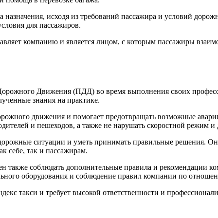
 назначения, исходя из требований пассажира и условий дорожн
условия для пассажиров.
ставляет компанию и является лицом, с которым пассажиры взаим
 Дорожного Движения (ПДД) во время выполнения своих професс
лученные знания на практике.
орожного движения и помогает предотвращать возможные аварии
одителей и пешеходов, а также не нарушать скоростной режим и 
 дорожные ситуации и уметь принимать правильные решения. О
к себе, так и пассажирам.
н также соблюдать дополнительные правила и рекомендации ком
ального оборудования и соблюдение правил компании по отноше
екс такси и требует высокой ответственности и профессионализ