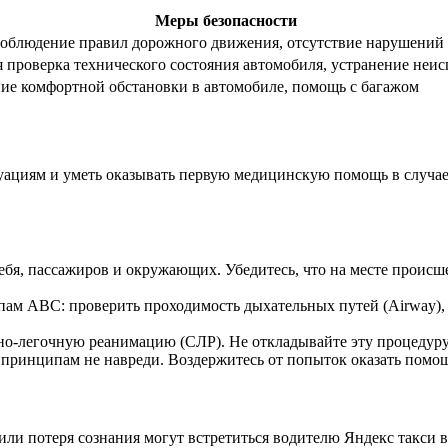
Меры безопасности
соблюдение правил дорожного движения, отсутствие нарушений
я проверка технического состояния автомобиля, устранение неи
ие комфортной обстановки в автомобиле, помощь с багажом
уациям и уметь оказывать первую медицинскую помощь в случае
ебя, пассажиров и окружающих. Убедитесь, что на месте происшес
ам ABC: проверить проходимость дыхательных путей (Airway), 
чно-легочную реанимацию (СЛР). Не откладывайте эту процедуру
принципам не навреди. Воздержитесь от попыток оказать помощь
или потеря сознания могут встретиться водителю Яндекс такси в