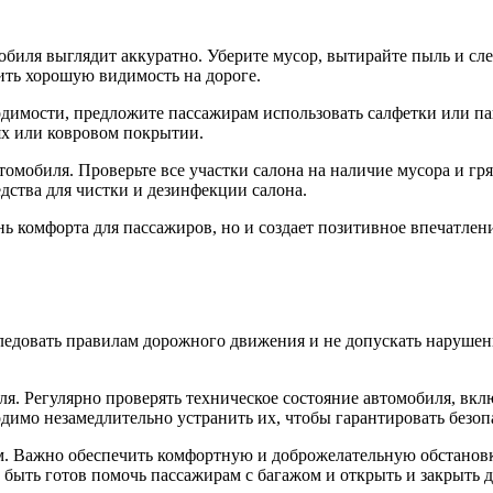
обиля выглядит аккуратно. Уберите мусор, вытирайте пыль и сле
чить хорошую видимость на дороге.
димости, предложите пассажирам использовать салфетки или пак
иях или ковровом покрытии.
омобиля. Проверьте все участки салона на наличие мусора и гря
дства для чистки и дезинфекции салона.
 комфорта для пассажиров, но и создает позитивное впечатление
следовать правилам дорожного движения и не допускать наруше
ля. Регулярно проверять техническое состояние автомобиля, вк
димо незамедлительно устранить их, чтобы гарантировать безоп
. Важно обеспечить комфортную и доброжелательную обстановк
ыть готов помочь пассажирам с багажом и открыть и закрыть д