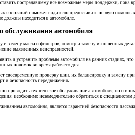
тавить пострадавшему все возможные меры поддержки, пока вра
х состояний поможет водителю предоставить первую помощь в 
е должны находиться в автомобиле.
го обслуживания автомобиля
у и замену масла и фильтров, осмотр и замену изношенных дета
анение выявленных неисправностей.
вить и устранить проблемы автомобиля на ранних стадиях, что
анных поломок во время рабочего дня.
вает своевременную проверку шин, их балансировку и замену п
т и безопасность передвижения.
енно проводить техническое обслуживание автомобиля, но и вним
ения, необходимо незамедлительно обратиться к специалистам д
уживанием автомобиля, является гарантией безопасности пасса